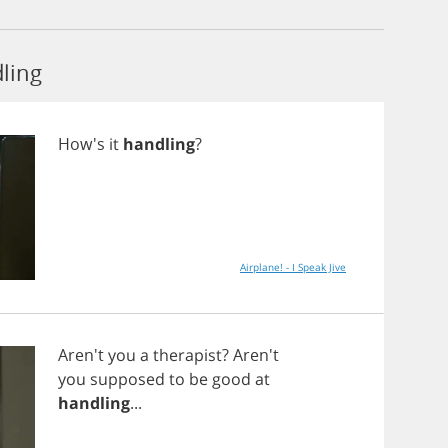
ling
How's
it
handling
?
Airplane! - I Speak Jive
Aren't
you
a
therapist
? Aren't
you
supposed
to
be
good
at
handling
...