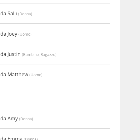
da Salli
(donna)
 da Joey
(uomo)
da Justin
(bambino, Ragazzo)
o da Matthew
(uomo)
o da Amy
(donna)
o da Emma
(donna)