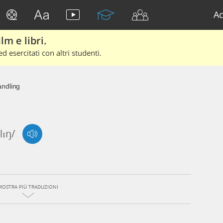
Ac
lm e libri.
d esercitati con altri studenti.
ndling
lɪŋ/
MOSTRA PIÙ TRADUZIONI