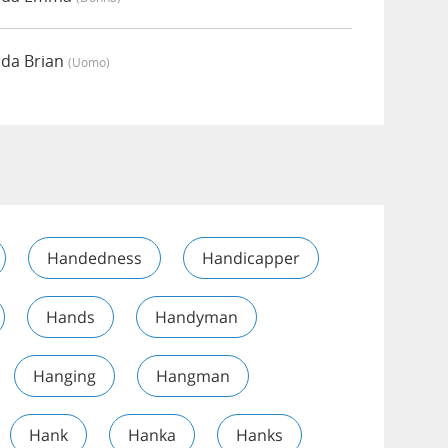
 da Brian
(uomo)
Handedness
Handicapper
Hands
Handyman
Hanging
Hangman
Hank
Hanka
Hanks