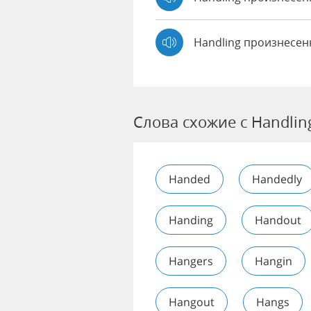
Handling произнесен
Слова схожие с Handlin
Handed
Handedly
Handing
Handout
Hangers
Hangin
Hangout
Hangs