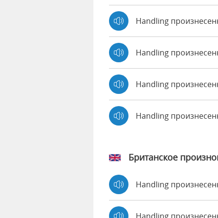
Handling произнесенн
Handling произнесен
Handling произнесенн
Handling произнесе
Британское произн
Handling произнесе
Handling произнесе