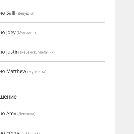
о Salli
(девушка)
но Joey
(мужчина)
о Justin
(Ребёнок, Мальчик)
нно Matthew
(мужчина)
ошение
нно Amy
(девушка)
нно Emma
(девушка)