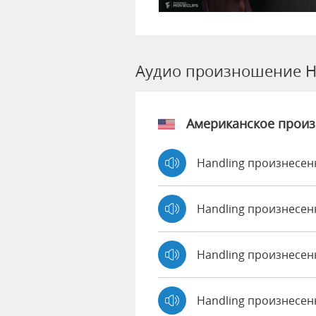
Аудио произношение H
Американское прои
Handling произнесен
Handling произнесен
Handling произнесен
Handling произнесен