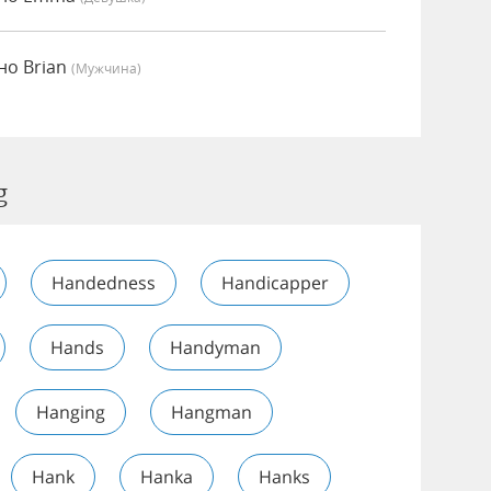
но Brian
(мужчина)
g
Handedness
Handicapper
Hands
Handyman
Hanging
Hangman
Hank
Hanka
Hanks