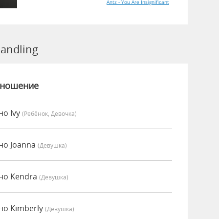
Antz - You Are Insignificant
andling
зношение
но Ivy
(Ребёнок, Девочка)
но Joanna
(девушка)
но Kendra
(девушка)
но Kimberly
(девушка)