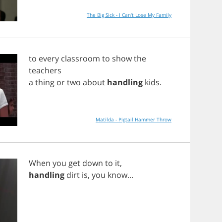
The Big Sick - I Can't Lose My Family
to
every
classroom
to
show
the
teachers
a
thing
or
two
about
handling
kids
.
Matilda - Pigtail Hammer Throw
When
you
get
down
to
it
,
handling
dirt
is
,
you
know
...