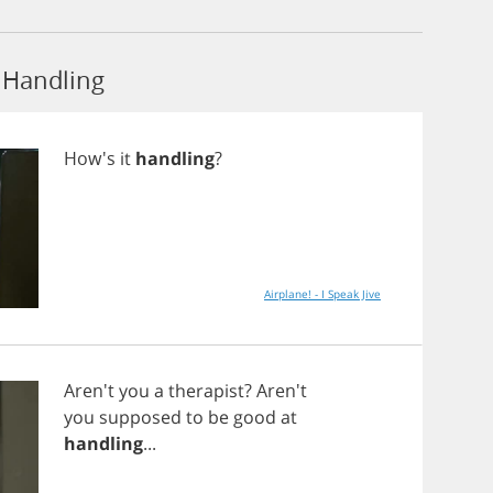
Handling
How's
it
handling
?
Airplane! - I Speak Jive
Aren't
you
a
therapist
? Aren't
you
supposed
to
be
good
at
handling
...