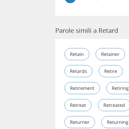
Parole simili a Retard
Retain
Retainer
Retards
Retire
Retirement
Retiring
Retreat
Retreated
Returner
Returning