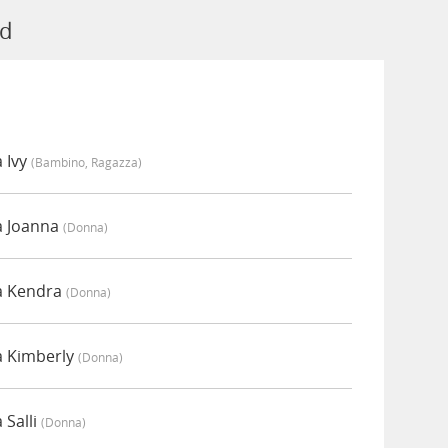
rd
 Ivy
(bambino, Ragazza)
a Joanna
(donna)
a Kendra
(donna)
a Kimberly
(donna)
 Salli
(donna)