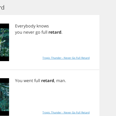
rd
Everybody
knows
you
never
go
full
retard
.
Tropic Thunder - Never Go Full Retard
You
went
full
retard
,
man
.
Tropic Thunder - Never Go Full Retard