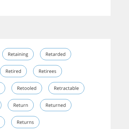
Retaining
Retarded
Retired
Retirees
Retooled
Retractable
Return
Returned
Returns