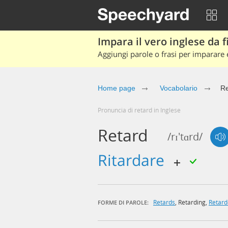
Impara il vero inglese da fi
Aggiungi parole o frasi per imparare e
Home page
Vocabolario
Re
Pronuncia di retard in Inglese
Retard
/rɪ'tɑrd/
ritardare
Retards
,
Retarding
,
Retar
FORME DI PAROLE: