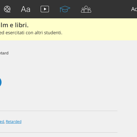
Ac
lm e libri.
d esercitati con altri studenti.
tard
ded
,
Retarded