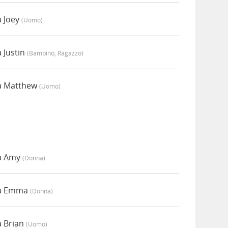
a Joey
(uomo)
 Justin
(bambino, Ragazzo)
da Matthew
(uomo)
da Amy
(donna)
da Emma
(donna)
a Brian
(uomo)