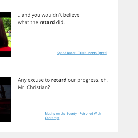
...
and
you
wouldn't
believe
what
the
retard
did
.
Speed Racer - Trixie Meets Speed
Any
excuse
to
retard
our
progress
,
eh
,
Mr
.
Christian
?
Mutiny on the Bounty - Poisoned With
Contempt