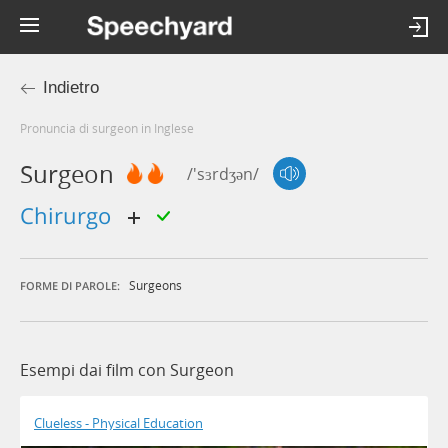
Indietro
Pronuncia di surgeon in Inglese
Surgeon
/'sɜrdʒən/
chirurgo
Surgeons
FORME DI PAROLE:
Esempi dai film con Surgeon
Clueless - Physical Education