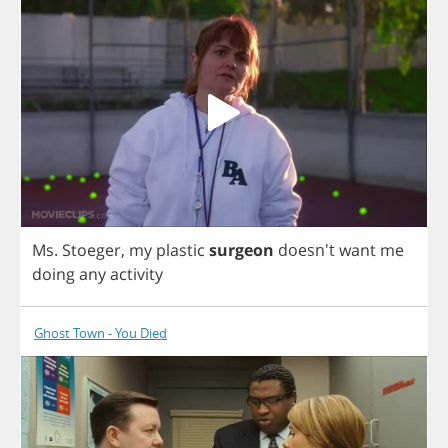
Ms
.
Stoeger
,
my
plastic
surgeon
doesn't
want
me
doing
any
activity
Ghost Town - You Died