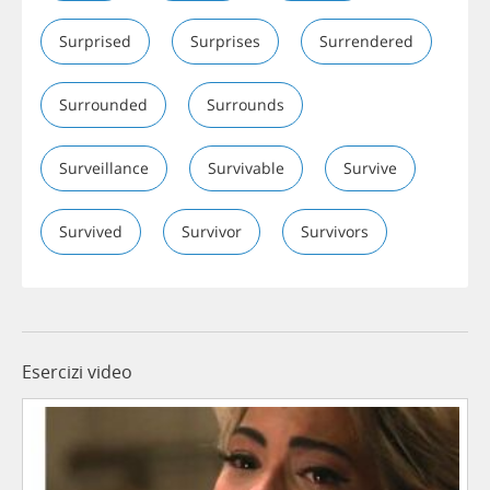
Surprised
Surprises
Surrendered
Surrounded
Surrounds
Surveillance
Survivable
Survive
Survived
Survivor
Survivors
Esercizi video