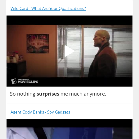
Wild Card - What Are Your Qualifications?
So
nothing
surprises
me
much
anymore
,
Agent Cody Banks - Spy Gadgets