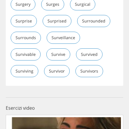
Surgery
Surges
Surgical
Surprise
Surprised
Surrounded
Surrounds
Surveillance
Survivable
Survive
Survived
Surviving
Survivor
Survivors
Esercizi video