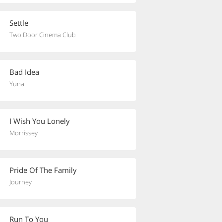
Settle
Two Door Cinema Club
Bad Idea
Yuna
I Wish You Lonely
Morrissey
Pride Of The Family
Journey
Run To You