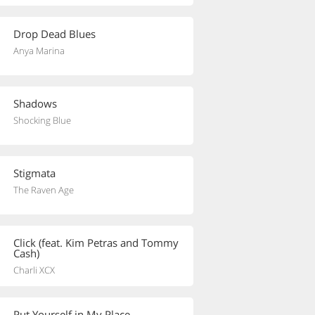
Drop Dead Blues
Anya Marina
Shadows
Shocking Blue
Stigmata
The Raven Age
Click (feat. Kim Petras and Tommy
Cash)
Charli XCX
Put Yourself in My Place