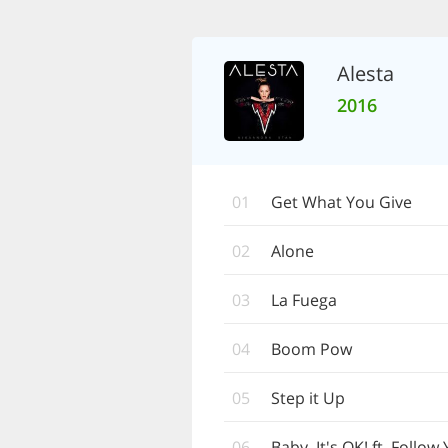
Alesta
2016
01
Get What You Give
02
Alone
03
La Fuega
04
Boom Pow
05
Step it Up
06
Baby, It's OK! ft. Follow