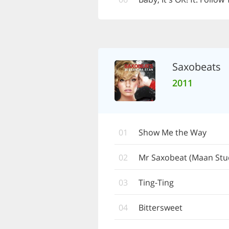
Saxobeats
2011
01
Show Me the Way
02
Mr Saxobeat (Maan Stu
03
Ting-Ting
04
Bittersweet