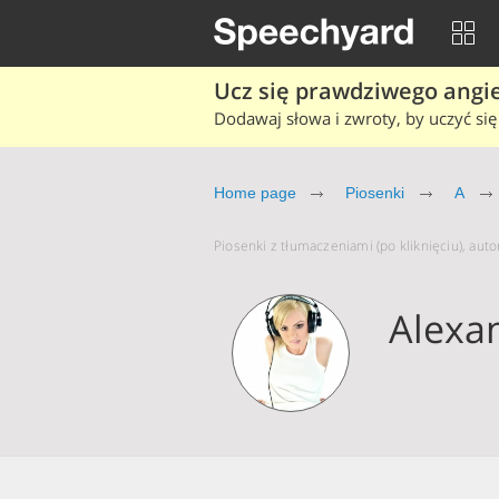
Ucz się prawdziwego angiel
Dodawaj słowa i zwroty, by uczyć się 
Home page
Piosenki
A
Piosenki z tłumaczeniami (po kliknięciu), auto
Alexa