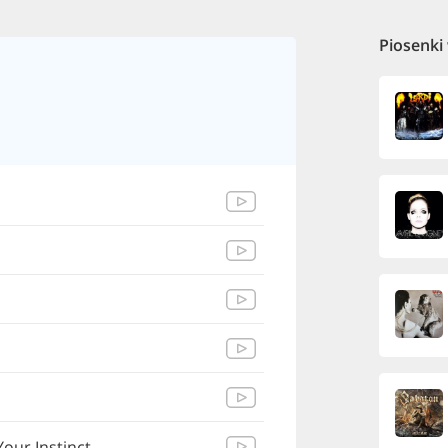
Piosenki
 Your Instinct