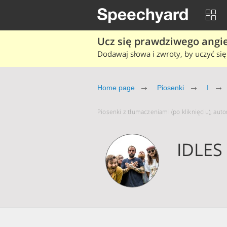
Ucz się prawdziwego angiel
Dodawaj słowa i zwroty, by uczyć się 
Home page
Piosenki
I
Piosenki z tłumaczeniami (po kliknięciu), auto
IDLES