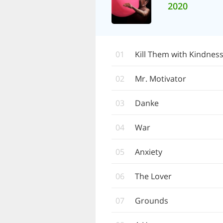
2020
01
Kill Them with Kindnes
02
Mr. Motivator
03
Danke
04
War
05
Anxiety
06
The Lover
07
Grounds