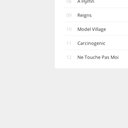
08
A Hymn
09
Reigns
10
Model Village
11
Carcinogenic
12
Ne Touche Pas Moi