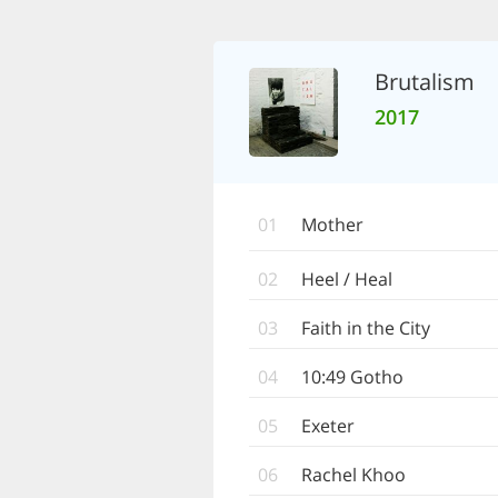
Brutalism
2017
01
Mother
02
Heel / Heal
03
Faith in the City
04
10:49 Gotho
05
Exeter
06
Rachel Khoo