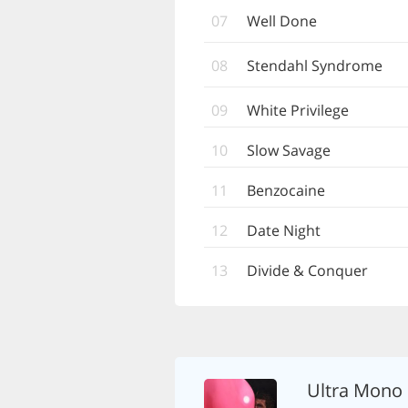
07
Well Done
08
Stendahl Syndrome
09
White Privilege
10
Slow Savage
11
Benzocaine
12
Date Night
13
Divide & Conquer
Ultra Mono