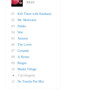
IDLES
01
Kill Them with Kindness
02
Mr. Motivator
03
Danke
04
War
05
Anxiety
06
The Lover
07
Grounds
08
A Hymn
09
Reigns
10
Model Village
●
Carcinogenic
12
Ne Touche Pas Moi