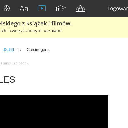
Logowan
skiego z książek i filmów.
ich i ćwiczyć z innymi uczniami.
IDLES
Carcinogenic
liknięciu) piosenki
DLES