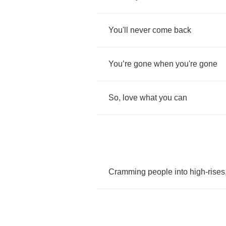
You'll
never
come
back
You
’
re
gone
when
you're
gone
So
,
love
what
you
can
Cramming
people
into
high
-
rises