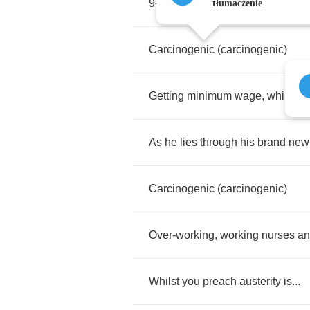
9-
to
-5
every
day
of
the
week
is
...
tłumaczenie
Carcinogenic
(
carcinogenic
)
Getting
minimum
wage
,
while
yo
As
he
lies
through
his
brand
new
Carcinogenic
(
carcinogenic
)
Over
-
working
,
working
nurses
an
Whilst
you
preach
austerity
is
...