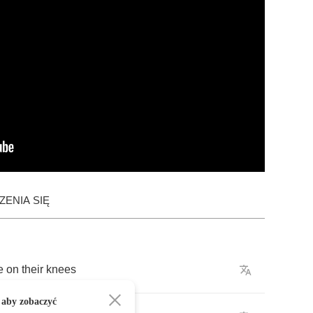
ENIA SIĘ
e
on
their
knees
 aby zobaczyć