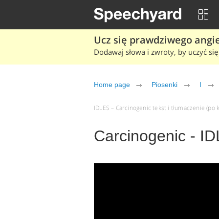
Ucz się prawdziwego angiel
Dodawaj słowa i zwroty, by uczyć się 
Home page
Piosenki
I
IDLES – Carcinogenic tekst i tłumaczenie (po k
Carcinogenic - I