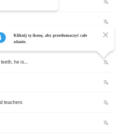
Kliknij tę ikonę, aby przetłumaczyć całe
ur
boss
takes
a
raise
zdanie.
teeth
,
he
is
...
d
teachers