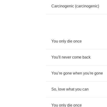
Carcinogenic
(
carcinogenic
)
You
only
die
once
You'll
never
come
back
You
’
re
gone
when
you're
gone
So
,
love
what
you
can
You
only
die
once