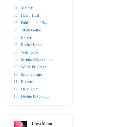
01
Mother
02
Heel / Heal
03
Faith in the City
04
10:49 Gotho
05
Exeter
06
Rachel Khoo
07
Well Done
08
Stendahl Syndrome
09
White Privilege
10
Slow Savage
11
Benzocaine
12
Date Night
13
Divide & Conquer
Ultra Mono