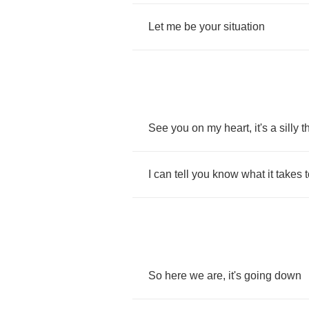
Let
me
be
your
situation
See
you
on
my
heart
,
it's
a
silly
t
I
can
tell
you
know
what
it
takes
So
here
we
are
,
it's
going
down