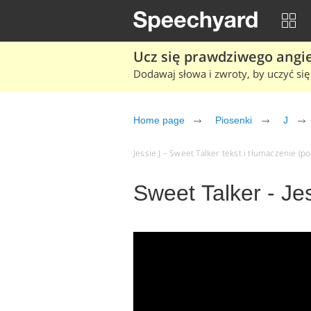
Ucz się prawdziwego angiel
Dodawaj słowa i zwroty, by uczyć się 
Home page
Piosenki
J
Jessie J – Sweet Talker tekst i tłumaczenie (po
Sweet Talker - Je