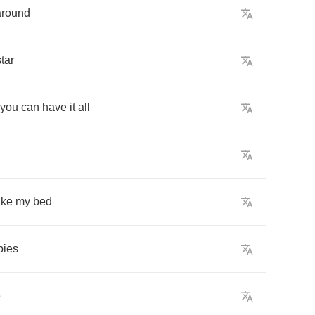
around
star
you
can
have
it
all
ke
my
bed
bies
e