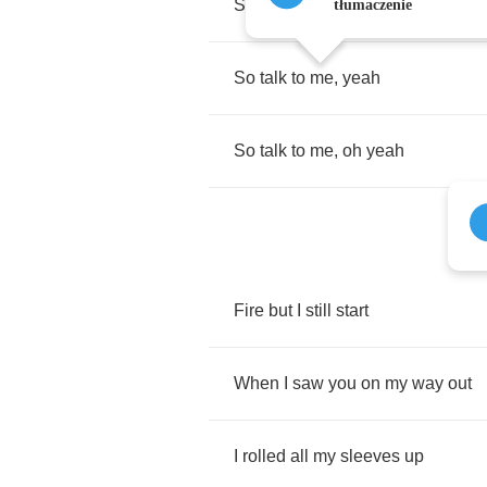
So
talk
to
me
,
oh
yeah
tłumaczenie
So
talk
to
me
,
yeah
So
talk
to
me
,
oh
yeah
Fire
but
I
still
start
When
I
saw
you
on
my
way
out
I
rolled
all
my
sleeves
up