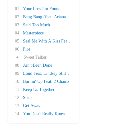
01
Your Loss I'm Found
02
Bang Bang (feat. Ariana Grande & Nicki Minaj)
03
Said Too Much
04
Masterpiece
05
Seal Me With A Kiss Feat. De La Soul
06
Fire
●
Sweet Talker
08
Ain't Been Done
09
Loud Feat. Lindsey Stirling
10
Burnin' Up Feat. 2 Chainz
11
Keep Us Together
12
Strip
13
Get Away
14
You Don't Really Know Me