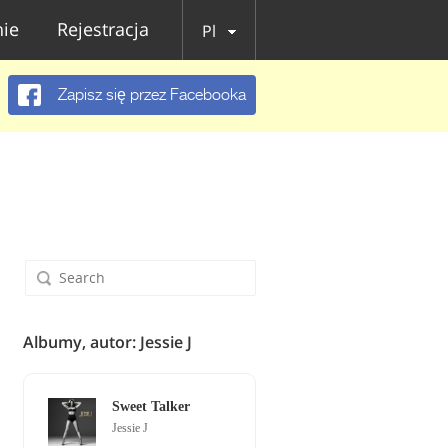
ie
Rejestracja
Pl
Zapisz się przez Facebooka
Albumy, autor: Jessie J
Sweet Talker
Jessie J