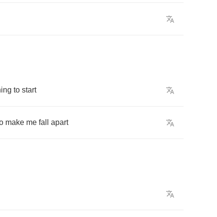
hing
to
start
to
make
me
fall
apart