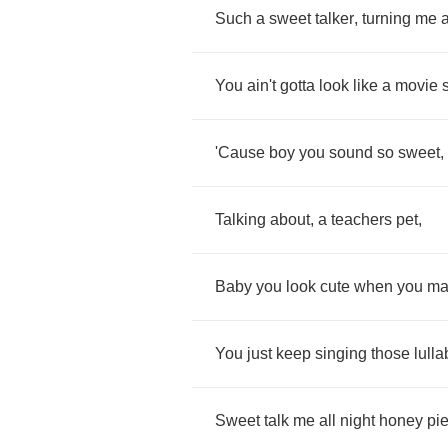
Such
a
sweet
talker
,
turning
me
You
ain't
gotta
look
like
a
movie
'Cause
boy
you
sound
so
sweet
,
Talking
about
,
a
teachers
pet
,
Baby
you
look
cute
when
you
ma
You
just
keep
singing
those
lulla
Sweet
talk
me
all
night
honey
pi