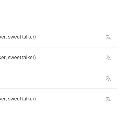
ker
,
sweet
talker
)
ker
,
sweet
talker
)
ker
,
sweet
talker
)