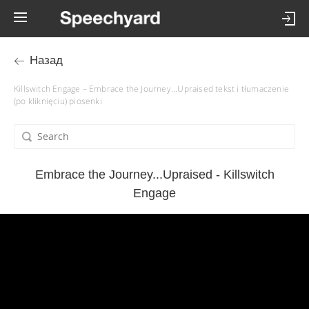
Назад
Killswitch Engage – Embrace the Journey...Upraised tekst i tłumaczenie
(po kliknięciu) piosenki
Embrace the Journey...Upraised - Killswitch
Engage