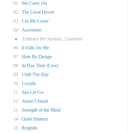
01
We Carry On
02
The Great Deceit
03
Cut Me Loose
04
Ascension
●
Embrace the Journey...Upraised
06
It Falls On Me
07
Hate By Design
08
In Due Time (Live)
09
Until The Day
10
Loyalty
11
Just Let Go
12
Alone I Stand
13
Strength of the Mind
14
Quiet Distress
15
Reignite