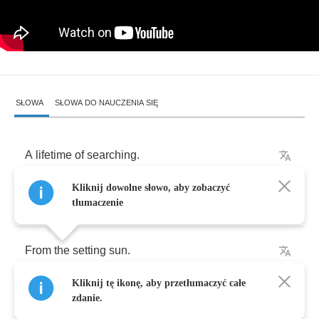
SŁOWA
SŁOWA DO NAUCZENIA SIĘ
A
lifetime
of
searching
.
Kliknij dowolne słowo, aby zobaczyć
Questioning
existence
and
purpose
tłumaczenie
From
the
setting
sun
.
Kliknij tę ikonę, aby przetłumaczyć całe
To
the
vast
expanses
zdanie.