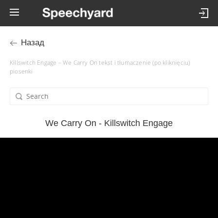
Назад
Killswitch Engage – We Carry On tekst i tłumaczenie (po kliknięciu)
piosenki
We Carry On - Killswitch Engage