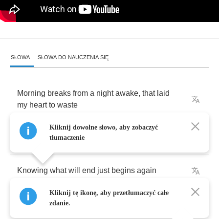
SŁOWA
SŁOWA DO NAUCZENIA SIĘ
Morning
breaks
from
a
night
awake
,
that
laid
my
heart
to
waste
Kliknij dowolne słowo, aby zobaczyć
Here
in
this
anguish
.
tłumaczenie
Knowing
what
will
end
just
begins
again
Kliknij tę ikonę, aby przetłumaczyć całe
Somehow
through
it
all
.
zdanie.