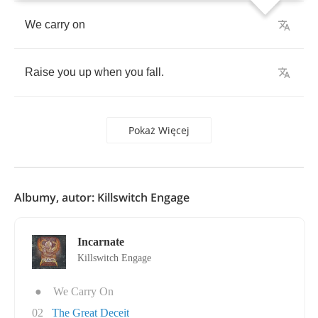
We
carry
on
Raise
you
up
when
you
fall
.
Pokaż Więcej
Albumy, autor: Killswitch Engage
Incarnate
Killswitch Engage
●
We Carry On
02
The Great Deceit