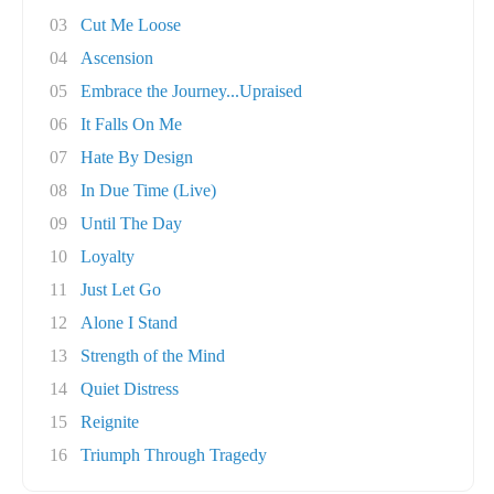
03
Cut Me Loose
04
Ascension
05
Embrace the Journey...Upraised
06
It Falls On Me
07
Hate By Design
08
In Due Time (Live)
09
Until The Day
10
Loyalty
11
Just Let Go
12
Alone I Stand
13
Strength of the Mind
14
Quiet Distress
15
Reignite
16
Triumph Through Tragedy