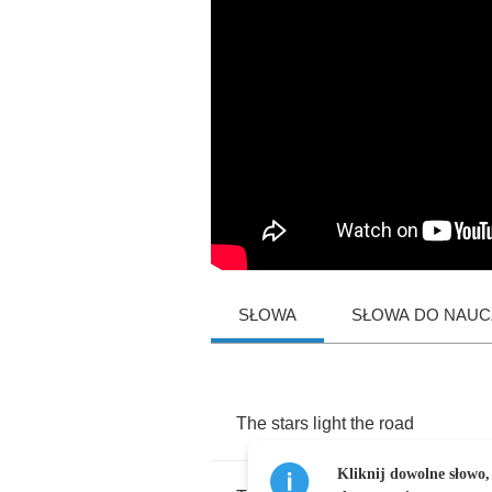
SŁOWA
SŁOWA DO NAUCZ
The
stars
light
the
road
Kliknij dowolne słowo,