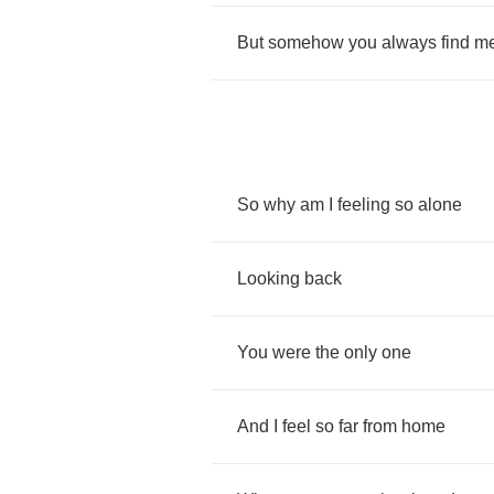
But
somehow
you
always
find
m
So
why
am
I
feeling
so
alone
Looking
back
You
were
the
only
one
And
I
feel
so
far
from
home