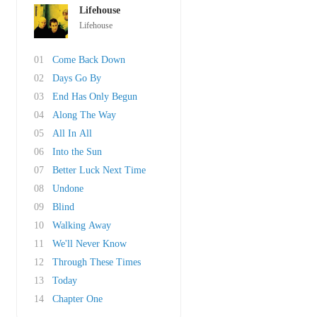
Lifehouse
Lifehouse
01
Come Back Down
02
Days Go By
03
End Has Only Begun
04
Along The Way
05
All In All
06
Into the Sun
07
Better Luck Next Time
08
Undone
09
Blind
10
Walking Away
11
We'll Never Know
12
Through These Times
13
Today
14
Chapter One