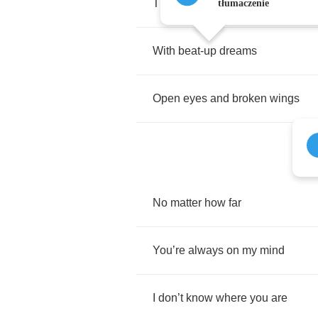
That
’
s
bringing
me
back
home
tłumaczenie
With
beat
-
up
dreams
Open
eyes
and
broken
wings
No
matter
how
far
You
’
re
always
on
my
mind
I
don
’
t
know
where
you
are