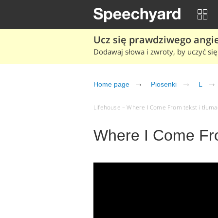
Ucz się prawdziwego angiel
Dodawaj słowa i zwroty, by uczyć się 
Home page
Piosenki
L
Lifehouse – Where I Come From tekst i tłumac
Where I Come Fro