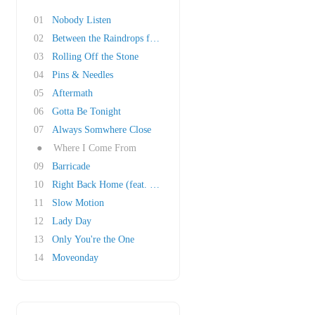
01
Nobody Listen
02
Between the Raindrops feat. Natasha Bedingfie..
03
Rolling Off the Stone
04
Pins & Needles
05
Aftermath
06
Gotta Be Tonight
07
Always Somwhere Close
●
Where I Come From
09
Barricade
10
Right Back Home (feat. Peter Frampton and Cha..
11
Slow Motion
12
Lady Day
13
Only You're the One
14
Moveonday