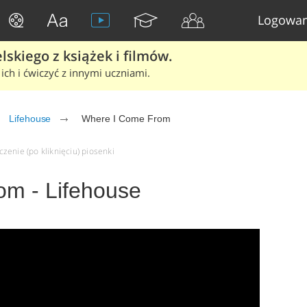
Logowan
skiego z książek i filmów.
ich i ćwiczyć z innymi uczniami.
Lifehouse
Where I Come From
zenie (po kliknięciu) piosenki
m - Lifehouse