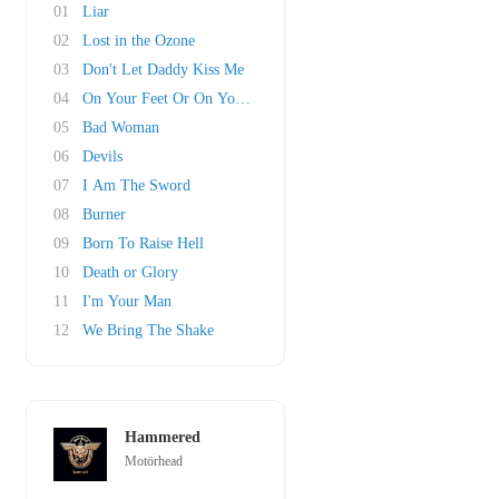
01
Liar
02
Lost in the Ozone
03
Don't Let Daddy Kiss Me
04
On Your Feet Or On Your Knees
05
Bad Woman
06
Devils
07
I Am The Sword
08
Burner
09
Born To Raise Hell
10
Death or Glory
11
I'm Your Man
12
We Bring The Shake
Hammered
Motörhead