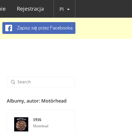
ie
Rejestracja
Pl
Zapisz się przez Facebooka
Albumy, autor: Motörhead
1916
Motörhead