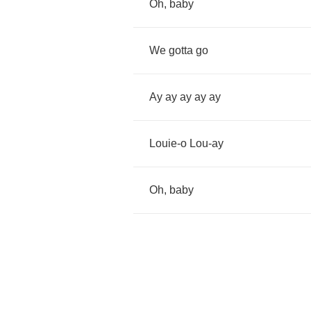
Oh
,
baby
We
gotta
go
Ay
ay
ay
ay
ay
Louie
-
o
Lou
-
ay
Oh
,
baby