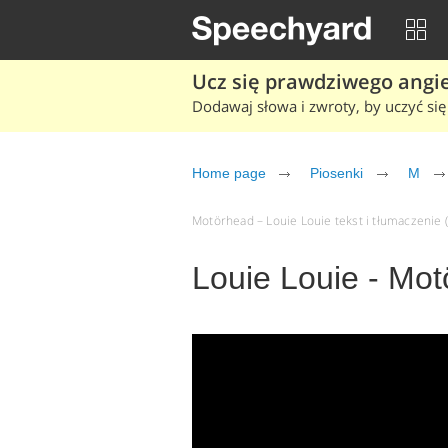
Ucz się prawdziwego angiel
Dodawaj słowa i zwroty, by uczyć się 
Home page
Piosenki
M
Motörhead – Louie Louie tekst i tłumaczenie (
Louie Louie - Mo