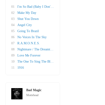
01
I'm So Bad (Baby I Don't Care)
02
Make My Day
03
Shut You Down
04
Angel City
05
Going To Brazil
06
No Voices In The Sky
07
R.A.M.O.N.E.S.
08
Nightmare / The Dreamtime
09
Love Me Forever
10
The One To Sing The Blues
11
1916
Bad Magic
Motörhead