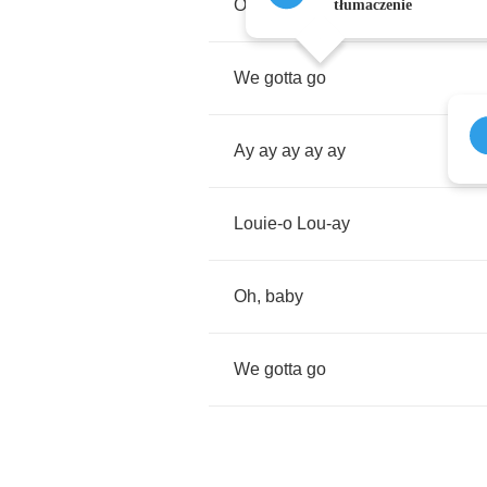
Oh
,
baby
tłumaczenie
We
gotta
go
Ay
ay
ay
ay
ay
Louie
-
o
Lou
-
ay
Oh
,
baby
We
gotta
go