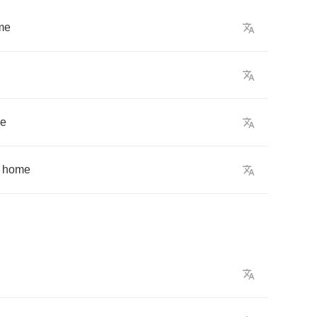
me
ne
home