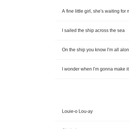
A
fine
little
girl
,
she's
waiting
for
I
sailed
the
ship
across
the
sea
On
the
ship
you
know
I'm
all
alo
I
wonder
when
I'm
gonna
make
it
Louie
-
o
Lou
-
ay