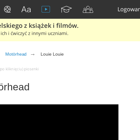
Logowan
skiego z książek i filmów.
ich i ćwiczyć z innymi uczniami.
Motörhead
Louie Louie
po kliknięciu) piosenki
törhead