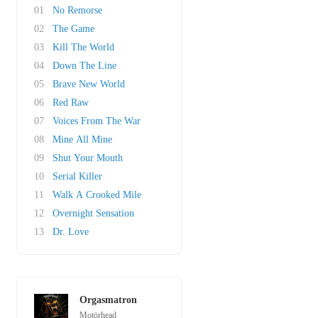
01
No Remorse
02
The Game
03
Kill The World
04
Down The Line
05
Brave New World
06
Red Raw
07
Voices From The War
08
Mine All Mine
09
Shut Your Mouth
10
Serial Killer
11
Walk A Crooked Mile
12
Overnight Sensation
13
Dr. Love
Orgasmatron
Motörhead