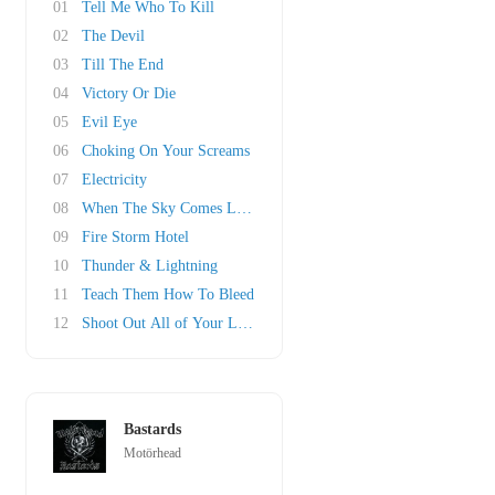
01
Tell Me Who To Kill
02
The Devil
03
Till The End
04
Victory Or Die
05
Evil Eye
06
Choking On Your Screams
07
Electricity
08
When The Sky Comes Looking For You
09
Fire Storm Hotel
10
Thunder & Lightning
11
Teach Them How To Bleed
12
Shoot Out All of Your Lights
Bastards
Motörhead