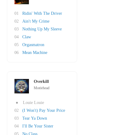
01
Ridin' With The Driver
02
Ain't My Crime
03
Nothing Up My Sleeve
04
Claw
05
Orgasmatron
06
Mean Machine
Overkill
Motörhead
●
Louie Louie
02
(I Won't) Pay Your Price
03
Tear Ya Down
04
I'll Be Your Sister
05
No Class