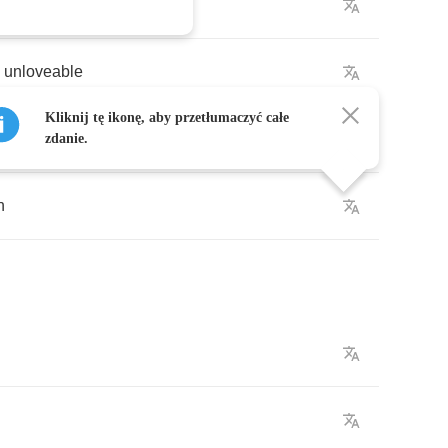
your
insignificance
unloveable
Kliknij tę ikonę, aby przetłumaczyć całe
I
care
zdanie.
n