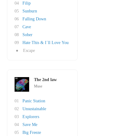
04
Filip
05
Sunburn
06
Falling Down
07
Cave
08
Sober
09
Hate This & I´ll Love You
●
Escape
The 2nd law
Muse
01
Panic Station
02
Unsustainable
03
Explorers
04
Save Me
05
Big Freeze