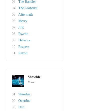
03
The Handler
04
The Globalist
05
Aftermath
06
Mercy
07
JFK
08
Psycho
09
Defector
10
Reapers
11
Revolt
Showbiz
Muse
01
Showbiz
02
Overdue
03
Uno