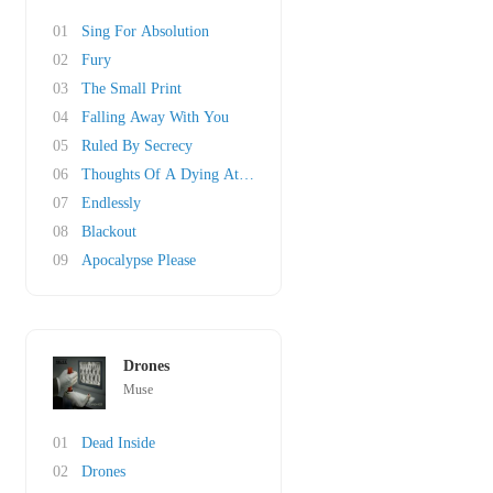
01
Sing For Absolution
02
Fury
03
The Small Print
04
Falling Away With You
05
Ruled By Secrecy
06
Thoughts Of A Dying Atheist
07
Endlessly
08
Blackout
09
Apocalypse Please
Drones
Muse
01
Dead Inside
02
Drones