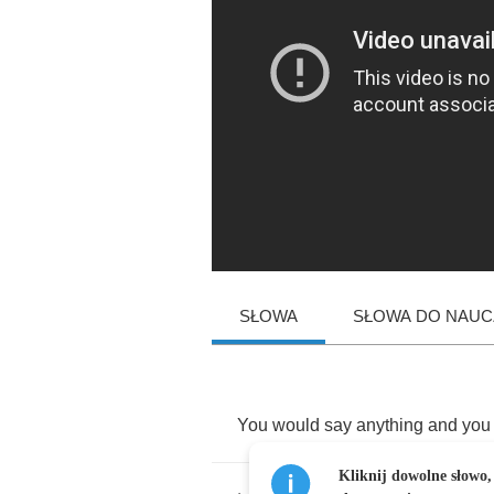
SŁOWA
SŁOWA DO NAUCZ
You
would
say
anything
and
you
Kliknij dowolne słowo,