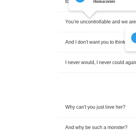
to
escape
your
meaningless
and
tłumaczenie
You're
uncontrollable
and
we
are
And
I
don't
want
you
to
think
that
I
never
would
,
I
never
could
agai
Why
can't
you
just
love
her
?
And
why
be
such
a
monster
?