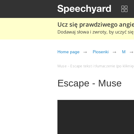
Ucz się prawdziwego angiel
Dodawaj słowa i zwroty, by uczyć się 
Home page
Piosenki
M
Muse – Escape tekst i tłumaczenie (po kliknię
Escape - Muse