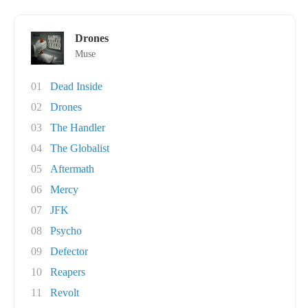
Drones
Muse
01
Dead Inside
02
Drones
03
The Handler
04
The Globalist
05
Aftermath
06
Mercy
07
JFK
08
Psycho
09
Defector
10
Reapers
11
Revolt