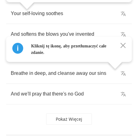
Your
self
-
loving
soothes
And
softens
the
blows
you've
invented
Kliknij tę ikonę, aby przetłumaczyć całe
zdanie.
Breathe
in
deep
,
and
cleanse
away
our
sins
And
we'll
pray
that
there's
no
God
Pokaż Więcej