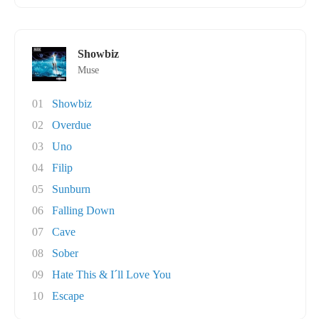
Showbiz
Muse
01
Showbiz
02
Overdue
03
Uno
04
Filip
05
Sunburn
06
Falling Down
07
Cave
08
Sober
09
Hate This & I´ll Love You
10
Escape