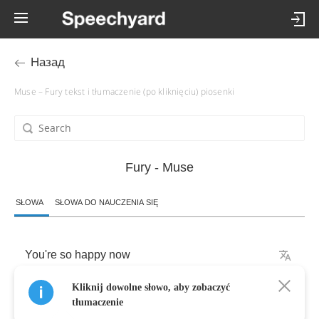
Назад
Muse – Fury tekst i tłumaczenie (po kliknięciu) piosenki
Fury - Muse
SŁOWA
SŁOWA DO NAUCZENIA SIĘ
You're
so
happy
now
Kliknij dowolne słowo, aby zobaczyć
Burning
a
candle
at
both
ends
tłumaczenie