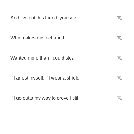
And
I've
got
this
friend
,
you
see
Who
makes
me
feel
and
I
Wanted
more
than
I
could
steal
I'll
arrest
myself
,
I'll
wear
a
shield
I'll
go
outta
my
way
to
prove
I
still