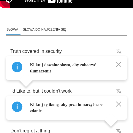
SŁOWA
SŁOWA DO NAUCZENIA SIĘ
Truth
covered
in
security
Kliknij dowolne słowo, aby zobaczyć
I
can't
let
you
smother
me
tłumaczenie
I'd
Like
to
,
but
it
couldn't
work
Kliknij tę ikonę, aby przetłumaczyć całe
Trading
off
,
taking
turns
zdanie.
Don't
regret
a
thing