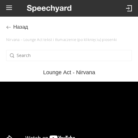
Назад
Nirvana – Lounge Act tekst i tłumaczenie (po kliknięciu) piosenki
Lounge Act - Nirvana