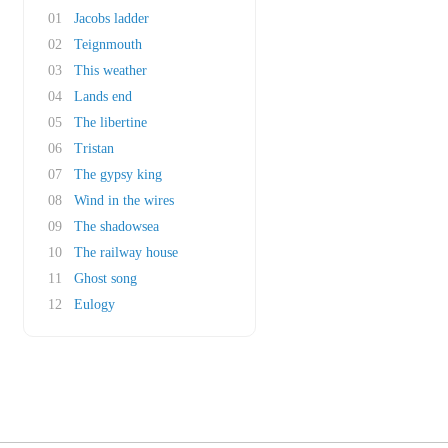
01
Jacobs ladder
02
Teignmouth
03
This weather
04
Lands end
05
The libertine
06
Tristan
07
The gypsy king
08
Wind in the wires
09
The shadowsea
10
The railway house
11
Ghost song
12
Eulogy