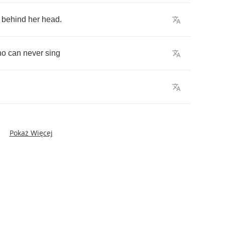
behind
her
head
.
ho
can
never
sing
Pokaż Więcej