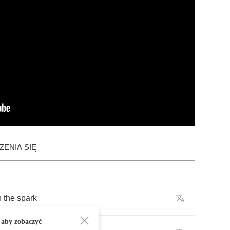
ENIA SIĘ
n
the
spark
 aby zobaczyć