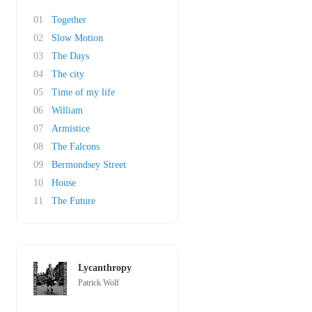
01
Together
02
Slow Motion
03
The Days
04
The city
05
Time of my life
06
William
07
Armistice
08
The Falcons
09
Bermondsey Street
10
House
11
The Future
Lycanthropy
Patrick Wolf