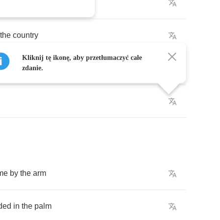
ing
over
,
my
the
country
Kliknij tę ikonę, aby przetłumaczyć całe
elf
in
paris
in
zdanie.
me
by
the
arm
ded
in
the
palm