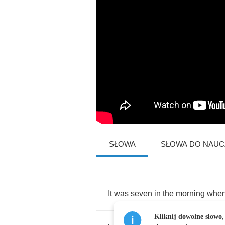
SŁOWA
SŁOWA DO NAUCZ
It
was
seven
in
the
morning
whe
Kliknij dowolne słowo,