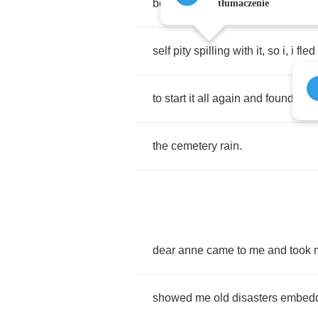
began
to
give
.
the
bath
was
spill
tłumaczenie
self
pity
spilling
with
it
,
so
i
,
i
fled
to
start
it
all
again
and
found
mys
the
cemetery
rain
.
dear
anne
came
to
me
and
took
showed
me
old
disasters
embed