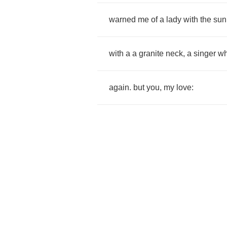
warned
me
of
a
lady
with
the
sun
with
a
a
granite
neck
,
a
singer
w
again
.
but
you
,
my
love
: