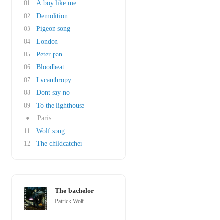
01
A boy like me
02
Demolition
03
Pigeon song
04
London
05
Peter pan
06
Bloodbeat
07
Lycanthropy
08
Dont say no
09
To the lighthouse
●
Paris
11
Wolf song
12
The childcatcher
The bachelor
Patrick Wolf