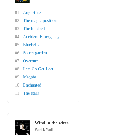
01
Augustine
02
The magic position
03
The bluebell
04
Accident Emergency
05
Bluebells
06
Secret garden
07
Overture
08
Lets Go Get Lost
09
Magpie
10
Enchanted
11
The stars
Wind in the wires
Patrick Wolf