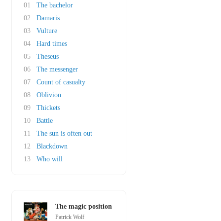
01
The bachelor
02
Damaris
03
Vulture
04
Hard times
05
Theseus
06
The messenger
07
Count of casualty
08
Oblivion
09
Thickets
10
Battle
11
The sun is often out
12
Blackdown
13
Who will
The magic position
Patrick Wolf