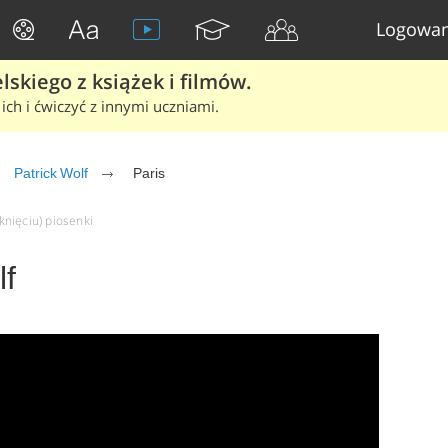
Logowan
skiego z książek i filmów.
ich i ćwiczyć z innymi uczniami.
Patrick Wolf
Paris
iknięciu) piosenki
lf