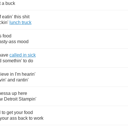
t
a
buck
f
eatin'
this
shit
ckin'
lunch
truck
s
food
asty
-
ass
mood
have
called
in
sick
d
somethin'
to
do
lieve
in
I'm
hearin'
vin'
and
rantin'
nessa
up
here
w
Detroit
Stampin'
d
to
get
your
food
your
ass
back
to
work