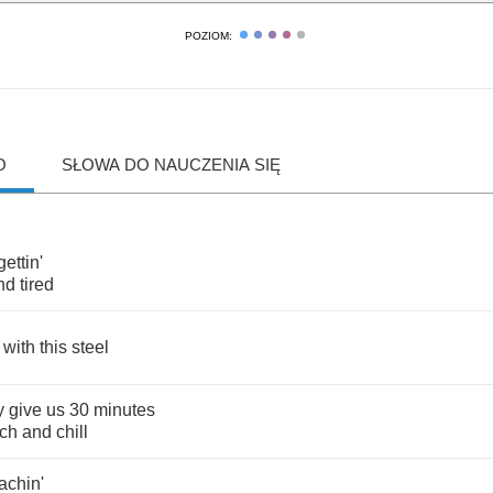
POZIOM:
O
SŁOWA DO NAUCZENIA SIĘ
gettin'
nd
tired
with
this
steel
y
give
us
30
minutes
nch
and
chill
achin'