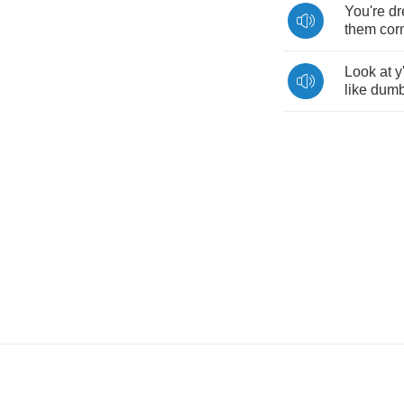
You're
dr
them
cor
Look
at
y
like
dum