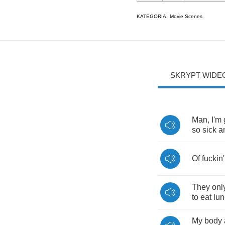
KATEGORIA:
Movie Scenes
SKRYPT WIDE
Man
,
I'm
so
sick
a
Of
fuckin'
They
onl
to
eat
lu
My
body