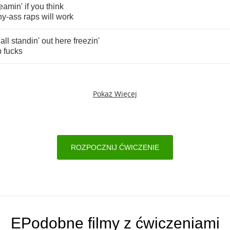
eamin'
if
you
think
ny
-
ass
raps
will
work
'all
standin'
out
here
freezin'
b
fucks
Pokaż Więcej
ROZPOCZNIJ ĆWICZENIE
EPodobne filmy z ćwiczeniami