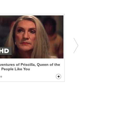
entures of Priscilla, Queen of the
The Net - An Unsuccessfu
- People Like You