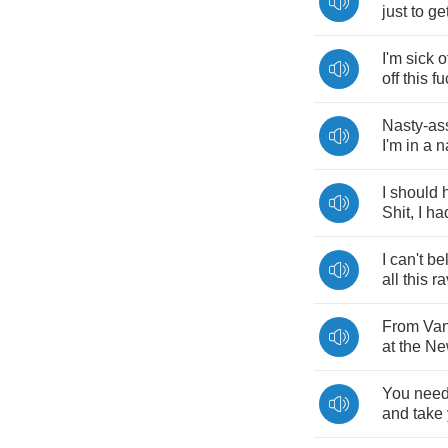
just
to
ge
I'm
sick
o
off
this
fu
Nasty
-
as
I'm
in
a
n
I
should
Shit
,
I
ha
I
can't
be
all
this
ra
From
Va
at
the
Ne
You
nee
and
take