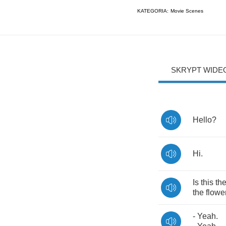
KATEGORIA:
Movie Scenes
SKRYPT WIDE
Hello
?
Hi
.
Is
this
th
the
flowe
-
Yeah
.