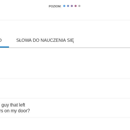
POZIOM:
O
SŁOWA DO NAUCZENIA SIĘ
e
guy
that
left
rs
on
my
door
?