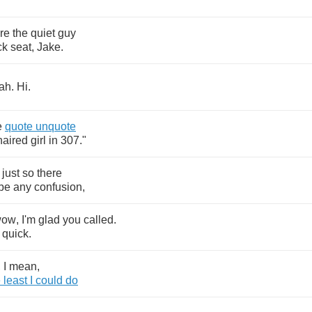
re
the
quiet
guy
ck
seat
,
Jake
.
ah
.
Hi
.
e
quote
unquote
haired
girl
in
307."
just
so
there
be
any
confusion
,
wow
,
I'm
glad
you
called
.
quick
.
,
I
mean
,
e
least
I
could
do