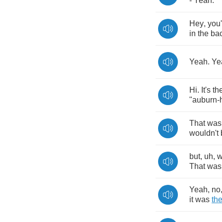
-
Yeah
.
Hey
,
you'
in
the
ba
Yeah
.
Ye
Hi
.
It's
th
"
auburn
-
That
was
wouldn't
but
,
uh
,
That
was
Yeah
,
no
it
was
th