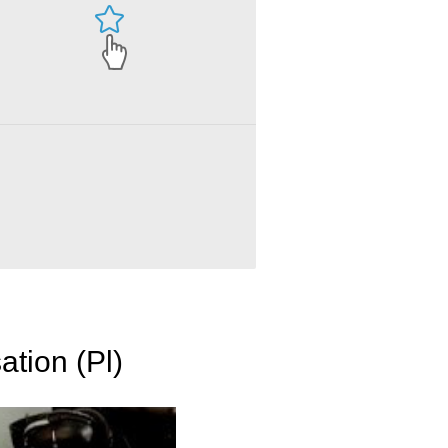
Everybody Wants Some!! - Phone Conversation (Pl)