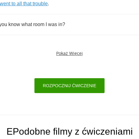
went
to
all
that
trouble
.
you
know
what
room
I
was
in
?
Pokaż Więcej
ROZPOCZNIJ ĆWICZENIE
EPodobne filmy z ćwiczeniami