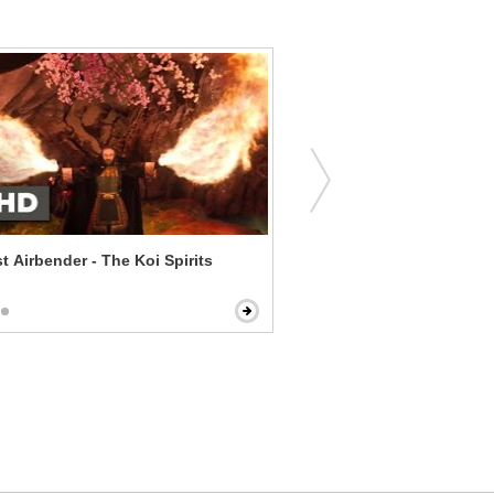
t Airbender - The Koi Spirits
Ride Along - Save the Stri