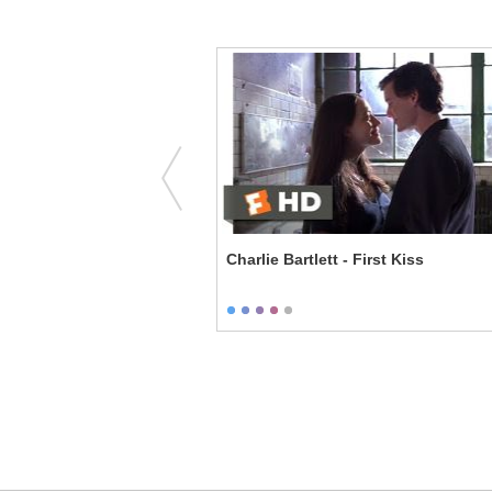
- Cruel Joke
Charlie Bartlett - First Kiss