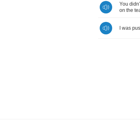
You
didn'
on
the
te
I
was
pus