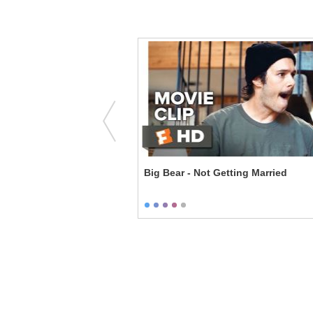
e to the Jungle - How to
Big Bear - Not Getting Married