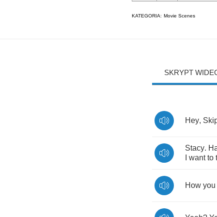
KATEGORIA:
Movie Scenes
SKRYPT WIDE
Hey
,
Ski
Stacy
.
H
I
want
to
How
you