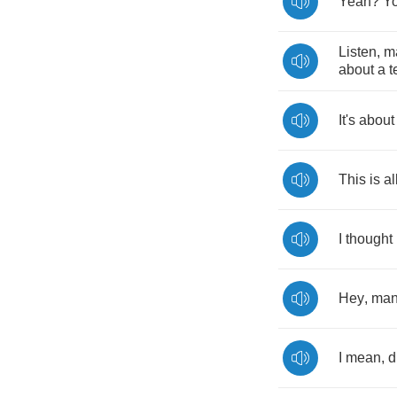
Yeah
?
Y
Listen
,
m
about
a
t
It's
about
This
is
al
I
thought
Hey
,
ma
I
mean
,
d