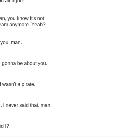
ou
all
right
?
an
,
you
know
it's
not
eam
anymore
.
Yeah
?
you
,
man
.
l
gonna
be
about
you
.
I
wasn't
a
pirate
.
n
.
I
never
said
that
,
man
.
id
I
?