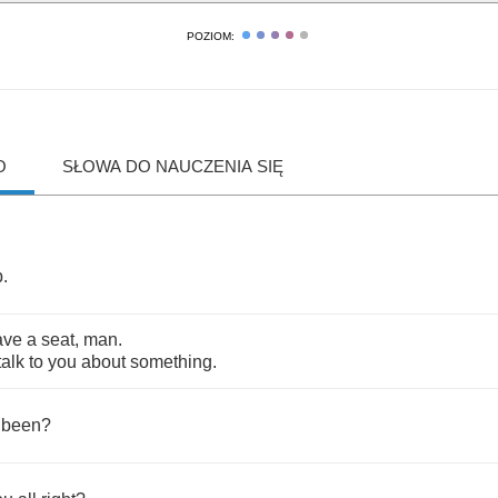
POZIOM:
O
SŁOWA DO NAUCZENIA SIĘ
p
.
ave
a
seat
,
man
.
talk
to
you
about
something
.
been
?