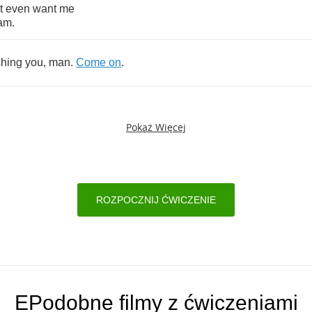
t
even
want
me
am
.
hing
you
,
man
.
Come
on
.
Pokaż Więcej
ROZPOCZNIJ ĆWICZENIE
EPodobne filmy z ćwiczeniami