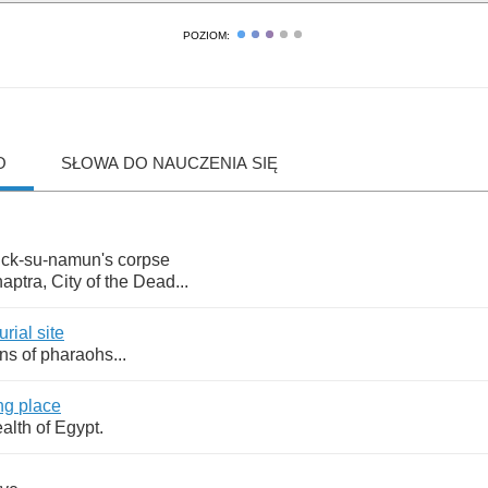
POZIOM:
O
SŁOWA DO NAUCZENIA SIĘ
ck
-
su
-
namun's
corpse
aptra
,
City
of
the
Dead
...
urial
site
ns
of
pharaohs
...
ng
place
alth
of
Egypt
.