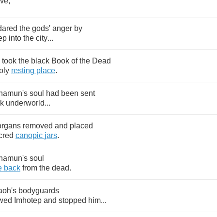
ove
,
dared
the
gods'
anger
by
ep
into
the
city
...
took
the
black
Book
of
the
Dead
oly
resting
place
.
namun's
soul
had
been
sent
rk
underworld
...
organs
removed
and
placed
cred
canopic
jars
.
namun's
soul
e
back
from
the
dead
.
aoh's
bodyguards
owed
Imhotep
and
stopped
him
...