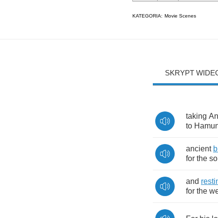
KATEGORIA:
Movie Scenes
SKRYPT WIDE
taking
An
to
Hamun
ancient
b
for
the
so
and
resti
for
the
we