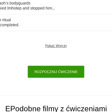
aoh's
bodyguards
owed
Imhotep
and
stopped
him
...
e
ritual
completed
.
Pokaż Więcej
ROZPOCZNIJ ĆWICZENIE
EPodobne filmy z ćwiczeniami