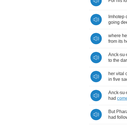
For
his
l
Imhotep
going
de
where
he
from
its
h
Anck
-
su
-
to
the
da
her
vital
in
five
sa
Anck
-
su
-
had
com
But
Phar
had
foll