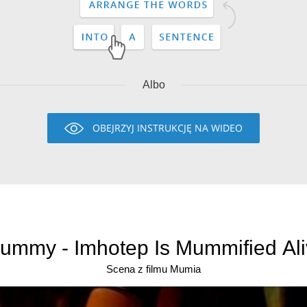
Albo
OBEJRZYJ INSTRUKCJĘ NA WIDEO
ummy - Imhotep Is Mummified Aliv
Scena z filmu Mumia