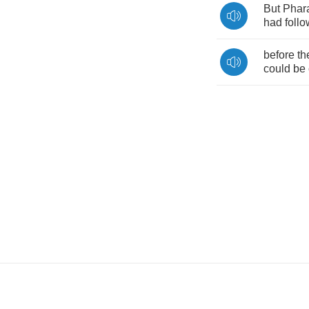
But
Phar
had
foll
before
th
could
be