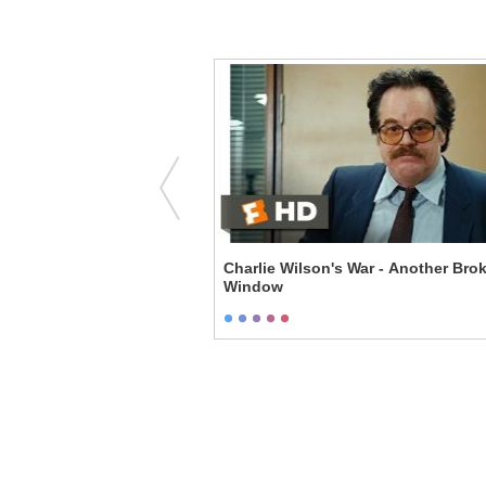
 Us - I'm Your Family
Charlie Wilson's War - Another Bro
Window