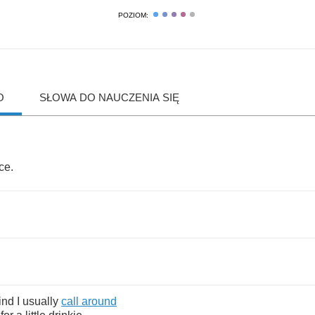
POZIOM:
O
SŁOWA DO NAUCZENIA SIĘ
ce
.
find
I
usually
call
around