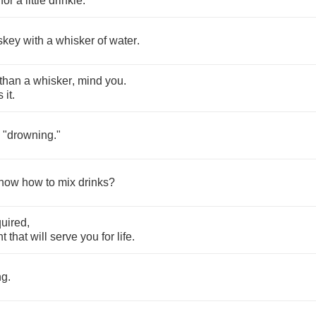
,
for
a
little
drinkie
.
skey
with
a
whisker
of
water
.
than
a
whisker
,
mind
you
.
s
it
.
"
drowning
."
now
how
to
mix
drinks
?
uired
,
nt
that
will
serve
you
for
life
.
ng
.