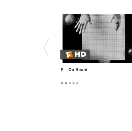
 Disgrace to the Uniform
Pi - Go Board