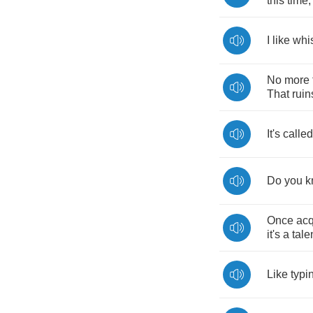
this
time
I
like
whi
No
more
That
ruin
It's
called
Do
you
k
Once
acq
it's
a
tale
Like
typi