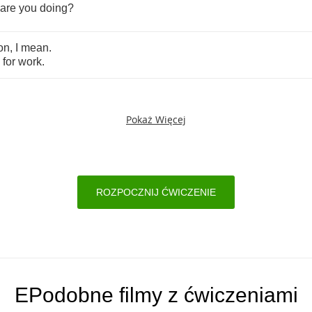
are
you
doing
?
on
,
I
mean
.
for
work
.
Pokaż Więcej
ROZPOCZNIJ ĆWICZENIE
EPodobne filmy z ćwiczeniami