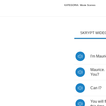
KATEGORIA:
Movie Scenes
SKRYPT WIDE
I'm
Mauri
Maurice
.
You
?
Can
I
?
You
will