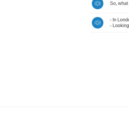
So
,
what
-
In
Lond
-
Looking