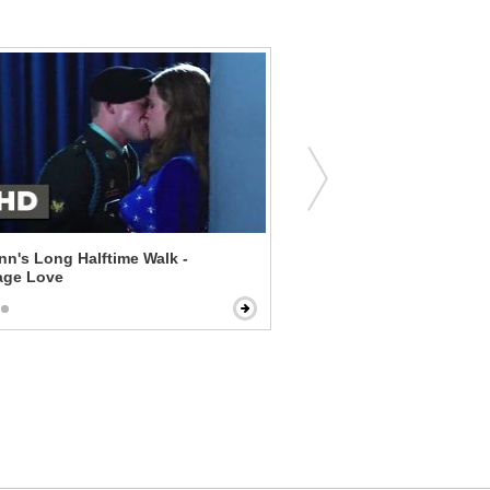
ynn's Long Halftime Walk -
Bloodsport - Young Frank
age Love