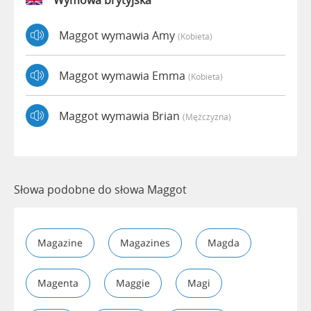
Wymowa brytyjska
Maggot wymawia Amy
(kobieta)
Maggot wymawia Emma
(kobieta)
Maggot wymawia Brian
(mężczyzna)
Słowa podobne do słowa Maggot
Magazine
Magazines
Magda
Magenta
Maggie
Magi