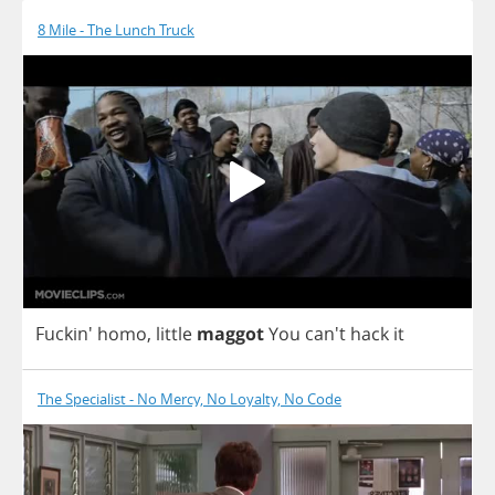
8 Mile - The Lunch Truck
Fuckin'
homo
,
little
maggot
You
can't
hack
it
The Specialist - No Mercy, No Loyalty, No Code