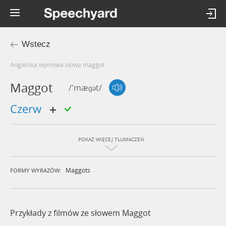
Wstecz
Angielska wymowa słowa maggot
Maggot
/'mæɡət/
czerw
POKAŻ WIĘCEJ TŁUMACZEŃ
Maggots
FORMY WYRAZÓW:
Przykłady z filmów ze słowem Maggot