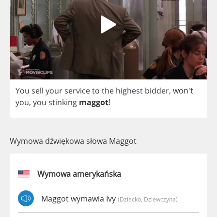
You
sell
your
service
to
the
highest
bidder
,
won't
you
,
you
stinking
maggot
!
Wymowa dźwiękowa słowa Maggot
Wymowa amerykańska
Maggot wymawia Ivy
(dziecko, Dziewczyna)