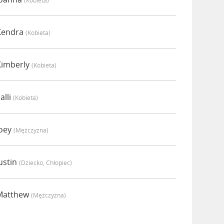
(kobieta)
Kendra
(kobieta)
Kimberly
(kobieta)
alli
(kobieta)
Joey
(mężczyzna)
ustin
(dziecko, Chłopiec)
Matthew
(mężczyzna)