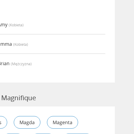
 Amy
(kobieta)
 Emma
(kobieta)
Brian
(mężczyzna)
 Magnifique
s
Magda
Magenta