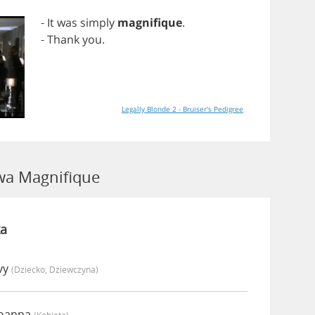
-
It
was
simply
magnifique
.
-
Thank
you
.
Legally Blonde 2 - Bruiser's Pedigree
a Magnifique
a
vy
(dziecko, Dziewczyna)
Joanna