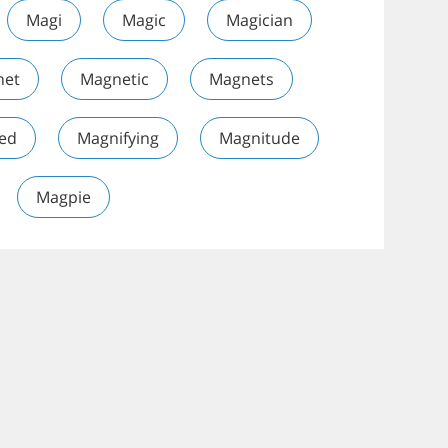
Magi
Magic
Magician
net
Magnetic
Magnets
ied
Magnifying
Magnitude
Magpie