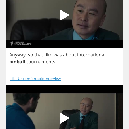
Anyway
,
so
that
film
was
about
international
pinball
tournaments
.
Tilt - Uncomfortable Interview