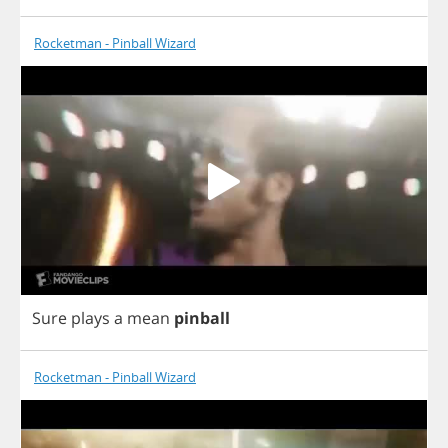
Rocketman - Pinball Wizard
Sure
plays
a
mean
pinball
Rocketman - Pinball Wizard