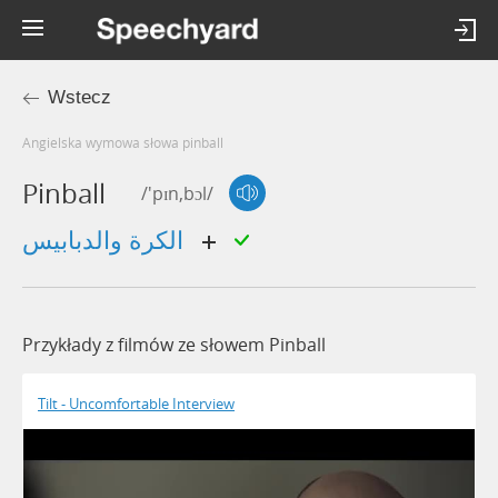
Wstecz
Angielska wymowa słowa pinball
Pinball
/'pɪn,bɔl/
الكرة والدبابيس
Przykłady z filmów ze słowem Pinball
Tilt - Uncomfortable Interview