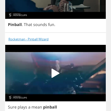
Pinball
.
That
sounds
fun
.
Rocketman - Pinball Wizard
Sure
plays
a
mean
pinball