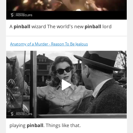
A
pinball
wizard
The
world's
new
pinball
lord
Anatomy of a Murder - Reason To Be Jealous
playing
pinball
.
Things
like
that
.