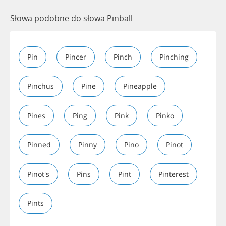
Słowa podobne do słowa Pinball
Pin
Pincer
Pinch
Pinching
Pinchus
Pine
Pineapple
Pines
Ping
Pink
Pinko
Pinned
Pinny
Pino
Pinot
Pinot's
Pins
Pint
Pinterest
Pints