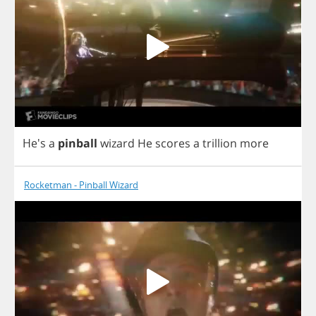
He's
a
pinball
wizard
He
scores
a
trillion
more
Rocketman - Pinball Wizard