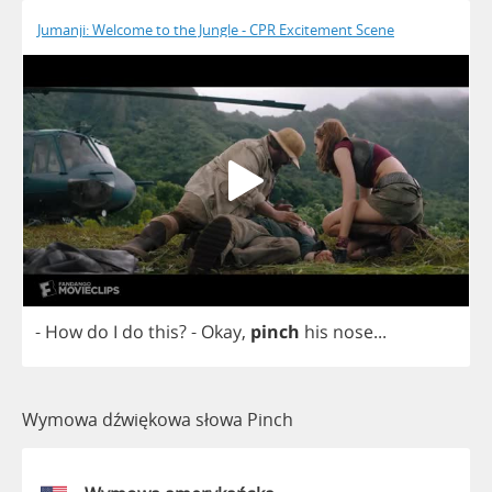
Jumanji: Welcome to the Jungle - CPR Excitement Scene
-
How
do
I
do
this
?
-
Okay
,
pinch
his
nose
...
Wymowa dźwiękowa słowa Pinch