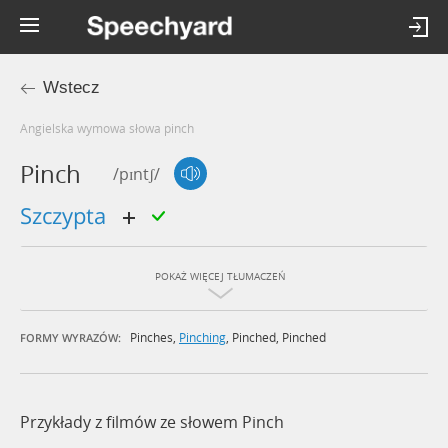
Wstecz
Angielska wymowa słowa pinch
Pinch
/pɪntʃ/
szczypta
POKAŻ WIĘCEJ TŁUMACZEŃ
Pinches
,
Pinching
,
Pinched
,
Pinched
FORMY WYRAZÓW:
Przykłady z filmów ze słowem Pinch