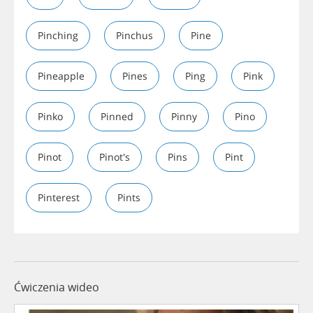
Pinching
Pinchus
Pine
Pineapple
Pines
Ping
Pink
Pinko
Pinned
Pinny
Pino
Pinot
Pinot's
Pins
Pint
Pinterest
Pints
Ćwiczenia wideo