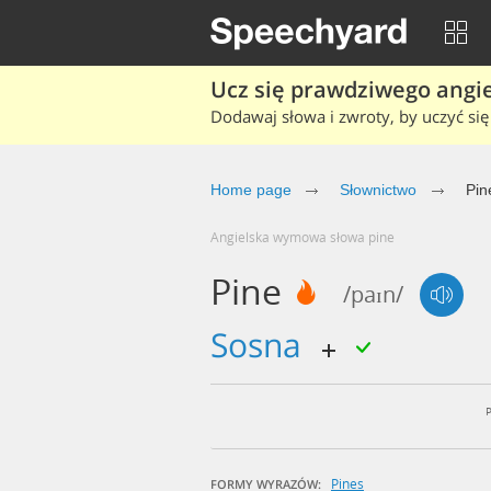
Ucz się prawdziwego angiel
Dodawaj słowa i zwroty, by uczyć się 
Home page
Słownictwo
Pin
Angielska wymowa słowa pine
Pine
/paɪn/
sosna
Pines
FORMY WYRAZÓW: