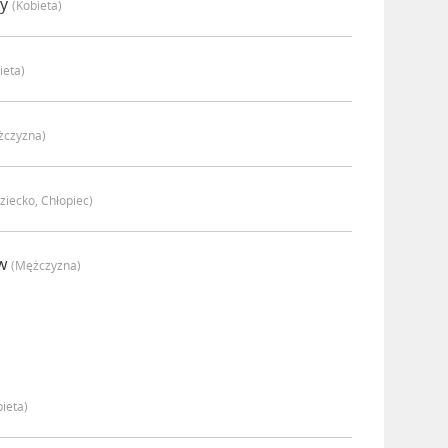
ly
(kobieta)
ieta)
żczyzna)
ziecko, Chłopiec)
ew
(mężczyzna)
bieta)