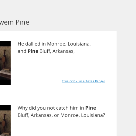
owem Pine
He
dallied
in
Monroe
,
Louisiana
,
and
Pine
Bluff
,
Arkansas
,
True Grit - I'm a Texas Ranger
Why
did
you
not
catch
him
in
Pine
Bluff
,
Arkansas
,
or
Monroe
,
Louisiana
?