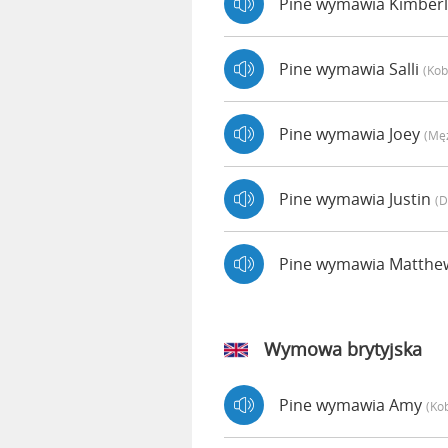
Pine wymawia Kimber
Pine wymawia Salli
(kob
Pine wymawia Joey
(mę
Pine wymawia Justin
(d
Pine wymawia Matth
Wymowa brytyjska
Pine wymawia Amy
(ko