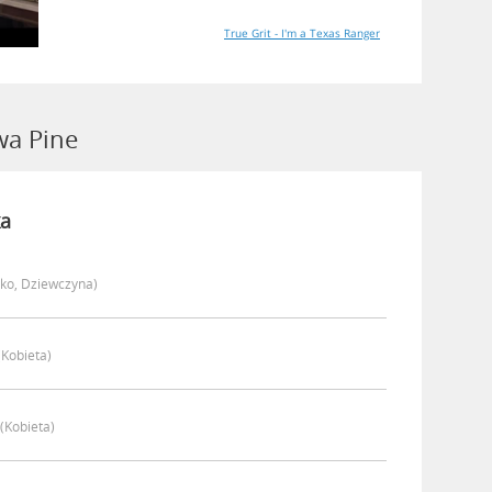
True Grit - I'm a Texas Ranger
a Pine
a
cko, Dziewczyna)
(kobieta)
(kobieta)