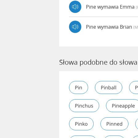
Pine wymawia Emma
(
Pine wymawia Brian
(m
Słowa podobne do słowa
Pin
Pinball
P
Pinchus
Pineapple
Pinko
Pinned