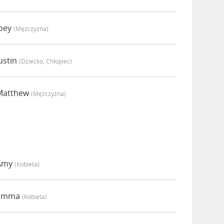
Joey
(mężczyzna)
ustin
(dziecko, Chłopiec)
Matthew
(mężczyzna)
 Amy
(kobieta)
 Emma
(kobieta)