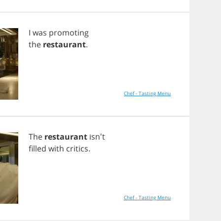
I
was
promoting
the
restaurant
.
Chef - Tasting Menu
The
restaurant
isn't
filled
with
critics
.
Chef - Tasting Menu