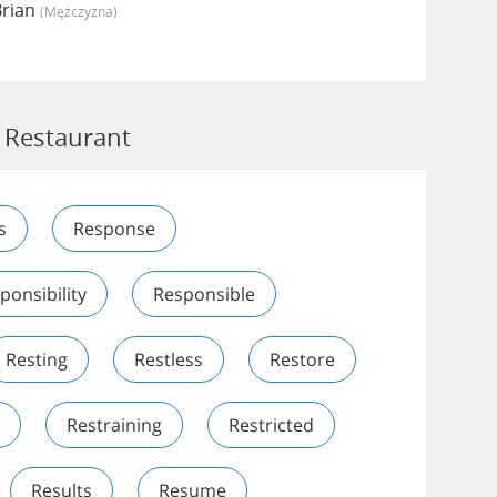
Brian
(mężczyzna)
 Restaurant
s
Response
ponsibility
Responsible
Resting
Restless
Restore
Restraining
Restricted
Results
Resume