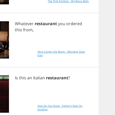
The Pink Panther - Big Brass Balls
Whatever
restaurant
you
ordered
this
from
,
Here Comes the Boom - Weirdest Date
Ever
Is
this
an
Italian
restaurant
?
How Do You Know - Father's Rule On
Drinking