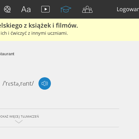
Logowan
skiego z książek i filmów.
ich i ćwiczyć z innymi uczniami.
taurant
/'rɛstə,rɑnt/
POKAŻ WIĘCEJ TŁUMACZEŃ