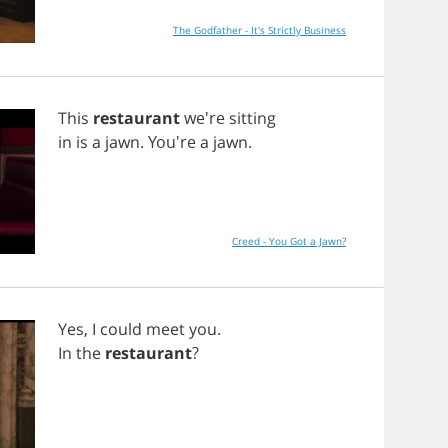
The Godfather - It's Strictly Business
This
restaurant
we're
sitting
in
is
a
jawn
. You're
a
jawn
.
Creed - You Got a Jawn?
Yes
,
I
could
meet
you
.
In
the
restaurant
?