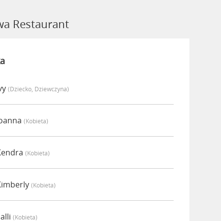
a Restaurant
a
vy
(dziecko, Dziewczyna)
Joanna
(kobieta)
Kendra
(kobieta)
Kimberly
(kobieta)
alli
(kobieta)