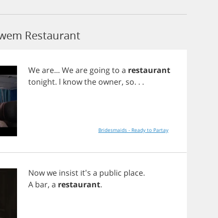
łowem Restaurant
We
are
...
We
are
going
to
a
restaurant
tonight
.
l
know
the
owner
,
so
. . .
Bridesmaids - Ready to Partay
Now
we
insist
it's
a
public
place
.
A
bar
,
a
restaurant
.