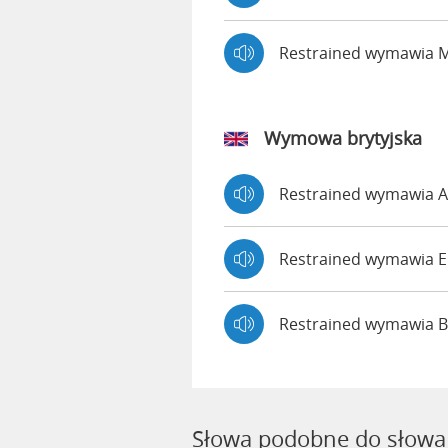
Restrained wymawia 
Wymowa brytyjska
Restrained wymawia
Restrained wymawia
Restrained wymawia 
Słowa podobne do słowa