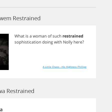
łowem Restrained
What
is
a
woman
of
such
restrained
sophistication
doing
with
Nolly
here
?
A Little Chaos - His Highness Phillipe
a Restrained
a