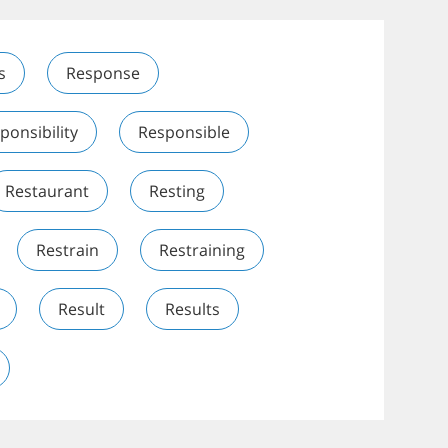
s
Response
ponsibility
Responsible
Restaurant
Resting
Restrain
Restraining
Result
Results