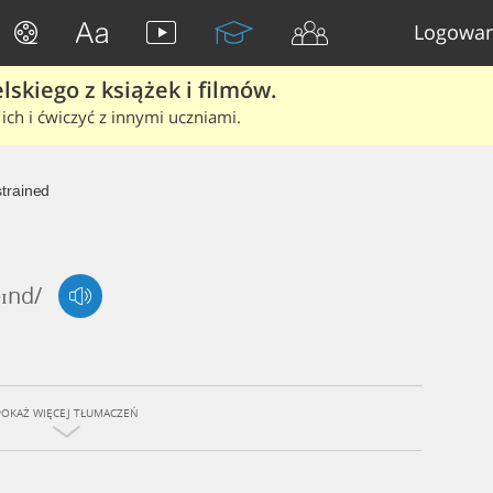
Logowan
skiego z książek i filmów.
ich i ćwiczyć z innymi uczniami.
trained
eɪnd/
POKAŻ WIĘCEJ TŁUMACZEŃ