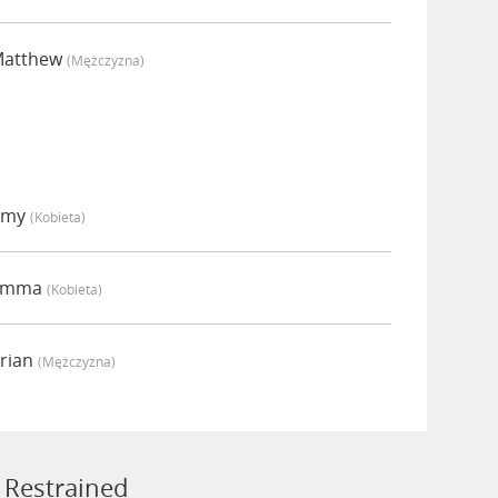
Matthew
(mężczyzna)
 Amy
(kobieta)
 Emma
(kobieta)
Brian
(mężczyzna)
 Restrained