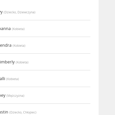
vy
(dziecko, Dziewczyna)
Joanna
(kobieta)
Kendra
(kobieta)
Kimberly
(kobieta)
lli
(kobieta)
oey
(mężczyzna)
ustin
(dziecko, Chłopiec)