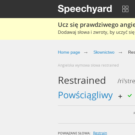
Ucz się prawdziwego angiel
Dodawaj słowa i zwroty, by uczyć się 
Home page
Słownictwo
Res
Angielska wymowa słowa restrained
Restrained
/ri'str
powściągliwy
Restrain
POWIĄZANE SŁOWA: