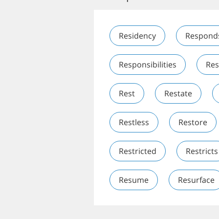
Residency
Respond
Responsibilities
Res
Rest
Restate
Restless
Restore
Restricted
Restricts
Resume
Resurface