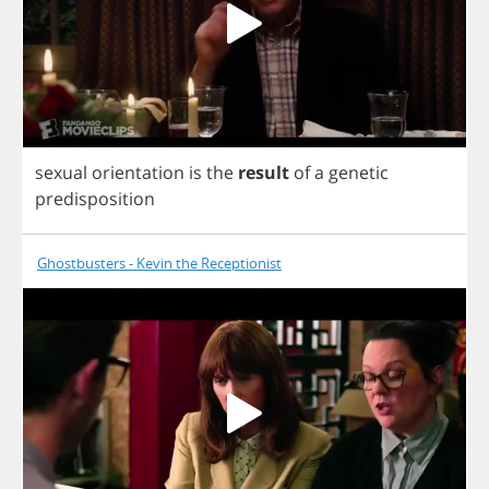
sexual
orientation
is
the
result
of
a
genetic
predisposition
Ghostbusters - Kevin the Receptionist