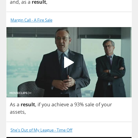
and
,
as
a
result
,
Margin Call - A Fire Sale
As
a
result
,
if
you
achieve
a
93%
sale
of
your
assets
,
She's Out of My League - Time Off