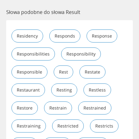
Słowa podobne do słowa Result
Residency
Responds
Response
Responsibilities
Responsibility
Responsible
Rest
Restate
Restaurant
Resting
Restless
Restore
Restrain
Restrained
Restraining
Restricted
Restricts