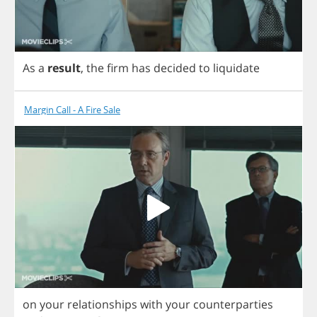
As
a
result
,
the
firm
has
decided
to
liquidate
Margin Call - A Fire Sale
on
your
relationships
with
your
counterparties