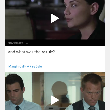
And
what
was
the
result
?
Margin Call - A Fire Sale