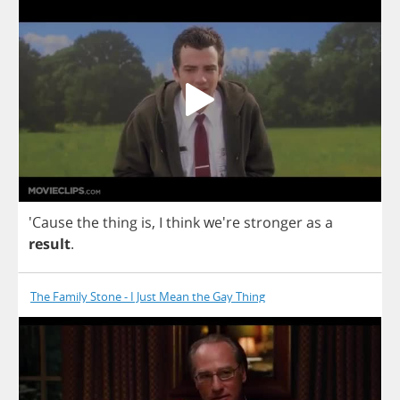
'Cause
the
thing
is
,
I
think
we're
stronger
as
a
result
.
The Family Stone - I Just Mean the Gay Thing