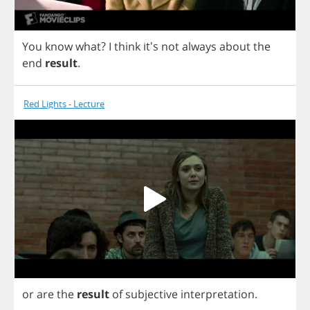
You
know
what
?
I
think
it's
not
always
about
the
end
result
.
Red Lights - Lecture
or
are
the
result
of
subjective
interpretation
.