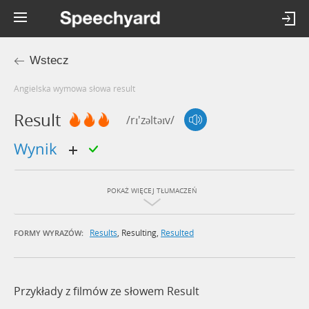
Wstecz
Angielska wymowa słowa result
Result
/rɪ'zəltəɪv/
wynik
POKAŻ WIĘCEJ TŁUMACZEŃ
Results
,
Resulting
,
Resulted
FORMY WYRAZÓW:
Przykłady z filmów ze słowem Result