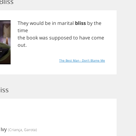
Bliss
They
would
be
in
marital
bliss
by
the
time
the
book
was
supposed
to
have
come
out
.
The Best Man - Don't Blame Me
iss
 Ivy
(criança, Garota)