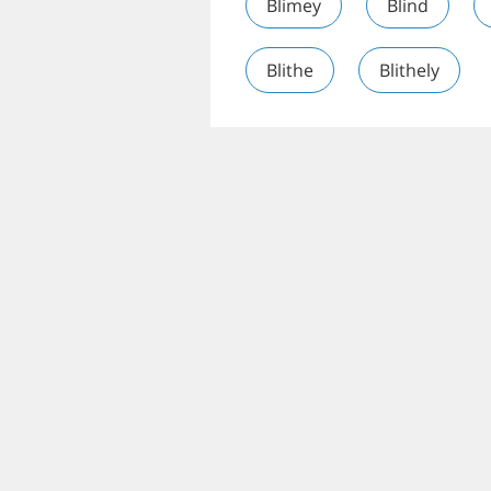
Blimey
Blind
Blithe
Blithely