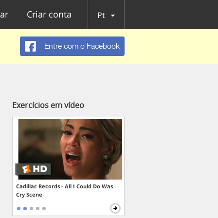
ar
Criar conta
Pt
Entre com o Facebook
Exercícios em vídeo
Cadillac Records - All I Could Do Was
Cry Scene