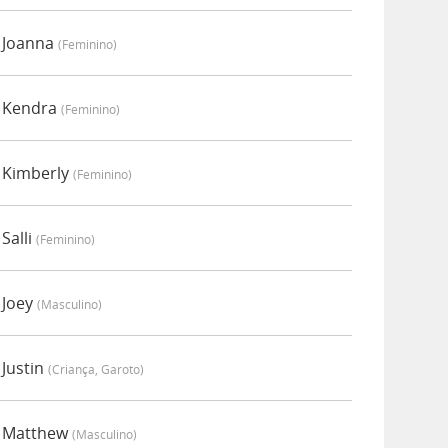
r Joanna
(feminino)
r Kendra
(feminino)
r Kimberly
(feminino)
Salli
(feminino)
 Joey
(masculino)
 Justin
(criança, Garoto)
r Matthew
(masculino)