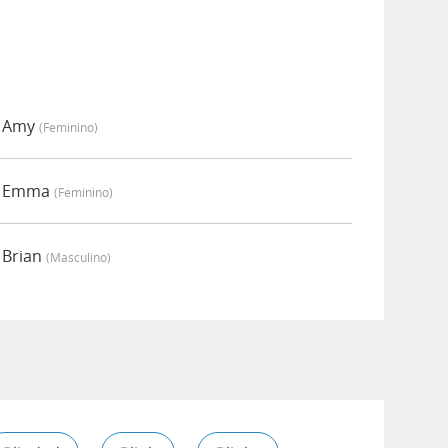
r Amy
(feminino)
or Emma
(feminino)
 Brian
(masculino)
s