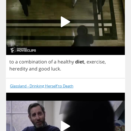
to
a
combination
of
a
healthy
diet
,
exercise
,
heredity
and
good
luck
.
Glassland - Drinking Herself to Death