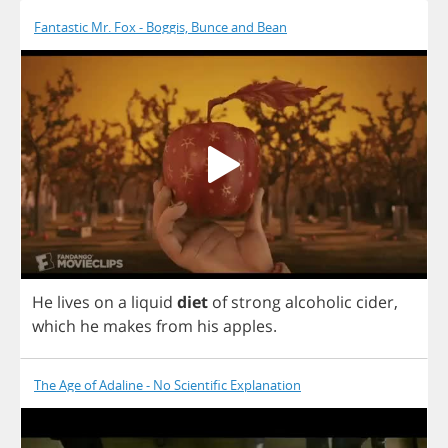
Fantastic Mr. Fox - Boggis, Bunce and Bean
He
lives
on
a
liquid
diet
of
strong
alcoholic
cider
,
which
he
makes
from
his
apples
.
The Age of Adaline - No Scientific Explanation