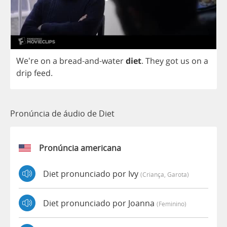
We're
on
a
bread
-
and
-
water
diet
.
They
got
us
on
a
drip
feed
.
Pronúncia de áudio de Diet
Pronúncia americana
Diet pronunciado por Ivy
(criança, Garota)
Diet pronunciado por Joanna
(feminino)