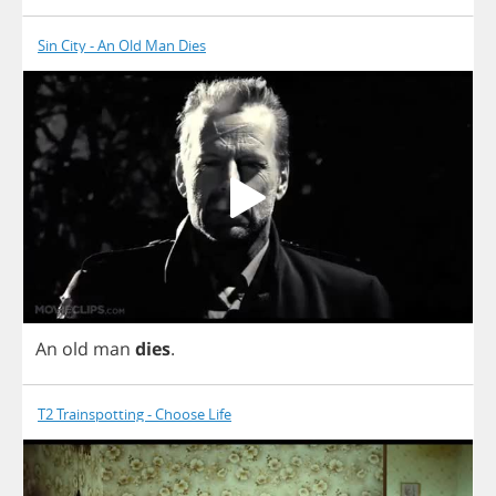
Sin City - An Old Man Dies
An
old
man
dies
.
T2 Trainspotting - Choose Life