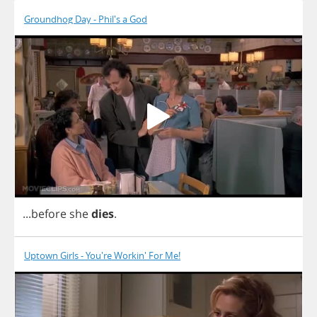
Groundhog Day - Phil's a God
...
before
she
dies
.
Uptown Girls - You're Workin' For Me!