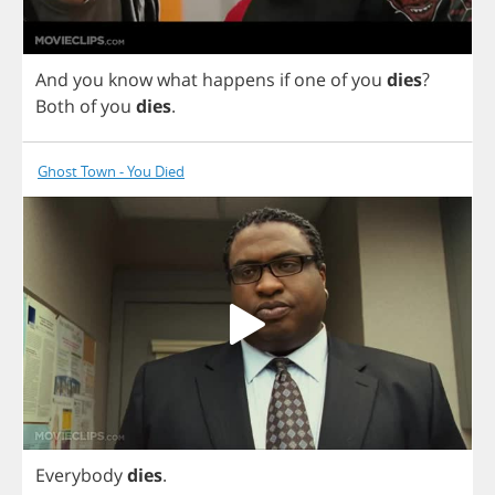
And
you
know
what
happens
if
one
of
you
dies
?
Both
of
you
dies
.
Ghost Town - You Died
Everybody
dies
.