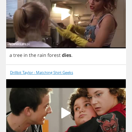
a
tree
in
the
rain
forest
dies
.
Drillbit Taylor - Matching Shirt Geeks