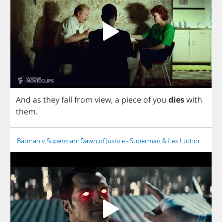
And
as
they
fall
from
view
,
a
piece
of
you
dies
with
them
.
Batman v Superman: Dawn of Justice - Superman & Lex Luthor at Lex