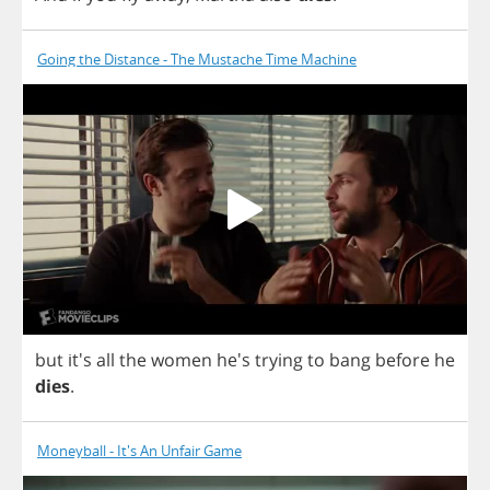
Going the Distance - The Mustache Time Machine
but
it's
all
the
women
he's
trying
to
bang
before
he
dies
.
Moneyball - It's An Unfair Game