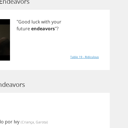
 Endeavors
"
Good
luck
with
your
future
endeavors
"?
Table 19 - Ridiculous
ndeavors
o por Ivy
(criança, Garota)