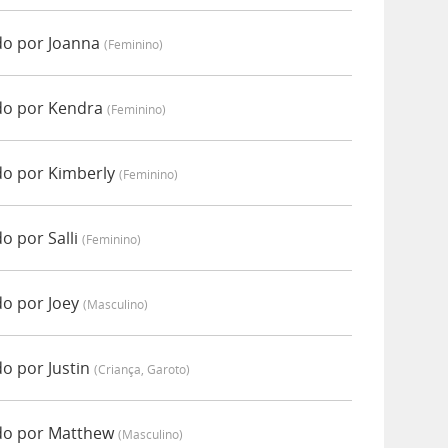
do por Joanna
(feminino)
do por Kendra
(feminino)
do por Kimberly
(feminino)
o por Salli
(feminino)
o por Joey
(masculino)
o por Justin
(criança, Garoto)
do por Matthew
(masculino)