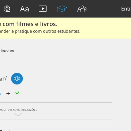
Entr
 com filmes e livros.
ender e pratique com outros estudantes.
deavors
ər/
s
MOSTRAR MAIS TRADUÇÕES