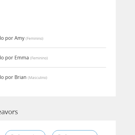
do por Amy
(feminino)
ado por Emma
(feminino)
o por Brian
(masculino)
eavors