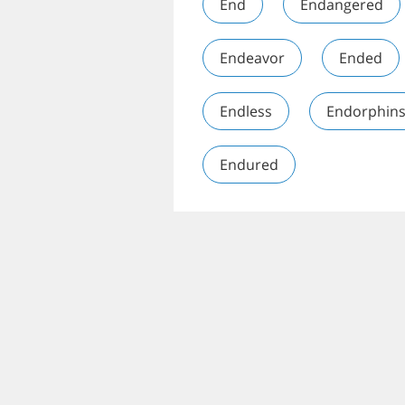
End
Endangered
Endeavor
Ended
Endless
Endorphin
Endured