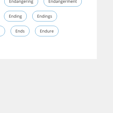
Endangering
Endangerment
Ending
Endings
s
Ends
Endure