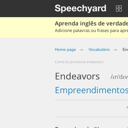
Aprenda inglês de verdade
Adicione palavras ou frases para apr
Home page
Vocabulário
En
Como se pronúncia endeavors
Endeavors
/ɛn'dɛv
empreendimento