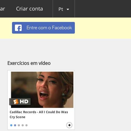
ar
Criar conta
Pt
Entre com o Facebook
Exercícios em vídeo
Cadillac Records - All I Could Do Was
Cry Scene