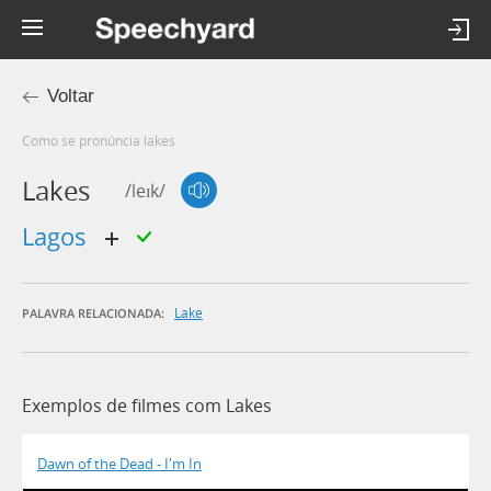
Voltar
Como se pronúncia lakes
Lakes
/leɪk/
lagos
Lake
PALAVRA RELACIONADA:
Exemplos de filmes com Lakes
Dawn of the Dead - I'm In