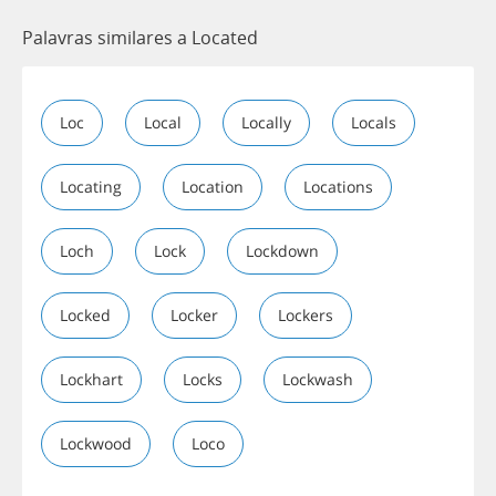
Palavras similares a Located
Loc
Local
Locally
Locals
Locating
Location
Locations
Loch
Lock
Lockdown
Locked
Locker
Lockers
Lockhart
Locks
Lockwash
Lockwood
Loco