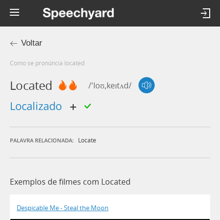
Voltar
Como se pronúncia located
Located
/'loʊ,keɪtʌd/
localizado
Locate
PALAVRA RELACIONADA:
Exemplos de filmes com Located
Despicable Me - Steal the Moon