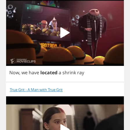
Now
,
we
have
located
a
shrink
ray
True Grit - A Man with True Grit