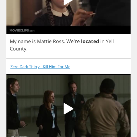
My
name
is
Mattie
Ross
.
We're
located
in
Yell
County
.
Zero Dark Thirty - Kill Him For Me