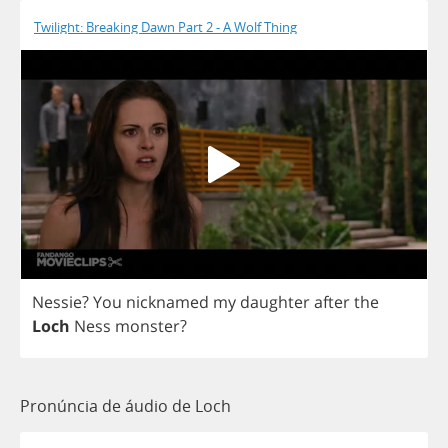
Twilight: Breaking Dawn Part 2 - A Wolf Thing
Nessie
?
You
nicknamed
my
daughter
after
the
Loch
Ness
monster
?
Pronúncia de áudio de Loch