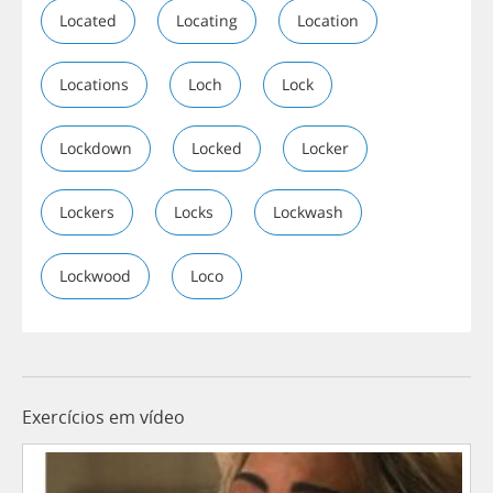
Located
Locating
Location
Locations
Loch
Lock
Lockdown
Locked
Locker
Lockers
Locks
Lockwash
Lockwood
Loco
Exercícios em vídeo