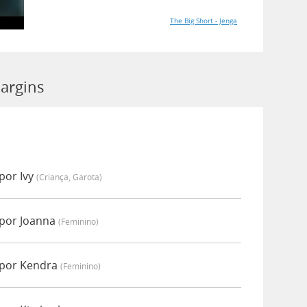
The Big Short - Jenga
argins
por Ivy
(criança, Garota)
 por Joanna
(feminino)
 por Kendra
(feminino)