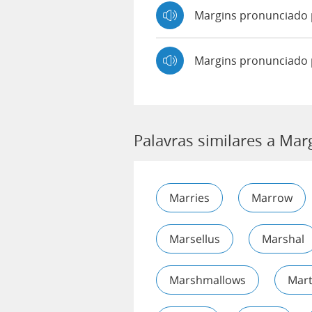
Margins pronunciad
Margins pronunciado 
Palavras similares a Mar
Marries
Marrow
Marsellus
Marshal
Marshmallows
Mar