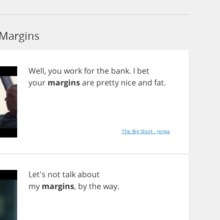
 Margins
Well
,
you
work
for
the
bank
.
I
bet
your
margins
are
pretty
nice
and
fat
.
The Big Short - Jenga
Let's
not
talk
about
my
margins
,
by
the
way
.