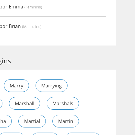
o por Emma
(feminino)
por Brian
(masculino)
gins
Marry
Marrying
Marshall
Marshals
tha
Martial
Martin