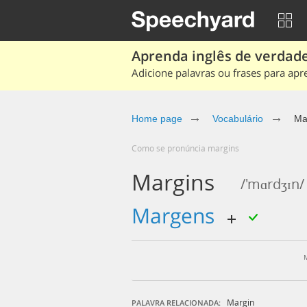
Aprenda inglês de verdade
Adicione palavras ou frases para apr
Home page
Vocabulário
Ma
Como se pronúncia margins
Margins
/'mɑrdʒɪn/
margens
Margin
PALAVRA RELACIONADA: