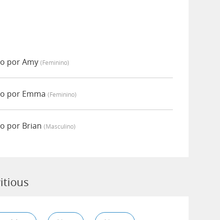
do por Amy
(feminino)
ado por Emma
(feminino)
do por Brian
(masculino)
itious