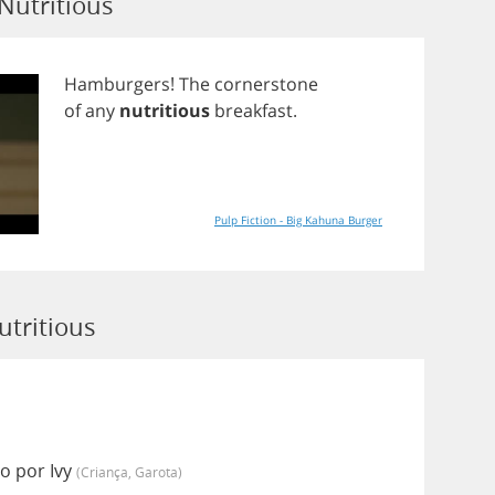
Nutritious
Hamburgers
!
The
cornerstone
of
any
nutritious
breakfast
.
Pulp Fiction - Big Kahuna Burger
utritious
o por Ivy
(criança, Garota)