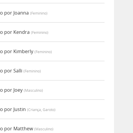
do por Joanna
(feminino)
do por Kendra
(feminino)
do por Kimberly
(feminino)
o por Salli
(feminino)
o por Joey
(masculino)
o por Justin
(criança, Garoto)
do por Matthew
(masculino)