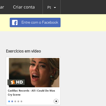
ar
Criar conta
Pt
Entre com o Facebook
Exercícios em vídeo
Cadillac Records - All I Could Do Was
Cry Scene