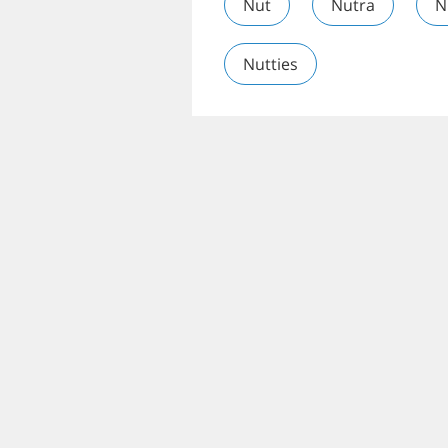
Nut
Nutra
N
Nutties