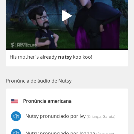
His
mother's
already
nutsy
koo
koo
!
Pronúncia de áudio de Nutsy
Pronúncia americana
Nutsy pronunciado por Ivy
(criança, Garota)
Nutsy pronunciado por Joanna
(feminino)