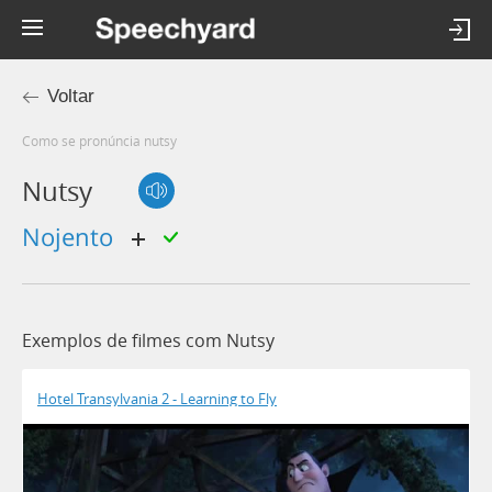
Voltar
Como se pronúncia nutsy
Nutsy
nojento
Exemplos de filmes com Nutsy
Hotel Transylvania 2 - Learning to Fly