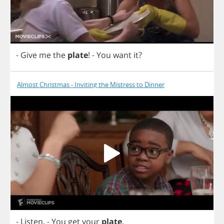
-
Give
me
the
plate
!
-
You
want
it
?
Almost Christmas - Inviting the Mistress to Dinner
-
Listen
.
-
You
get
your
plate
.