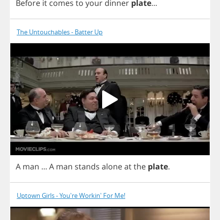
Before
it
comes
to
your
dinner
plate
...
The Untouchables - Batter Up
A
man
...
A
man
stands
alone
at
the
plate
.
Uptown Girls - You're Workin' For Me!