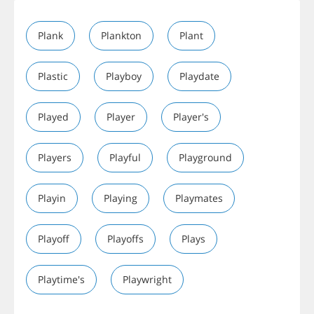
Plank
Plankton
Plant
Plastic
Playboy
Playdate
Played
Player
Player's
Players
Playful
Playground
Playin
Playing
Playmates
Playoff
Playoffs
Plays
Playtime's
Playwright