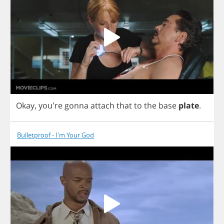
Okay
, you're
gonna
attach
that
to
the
base
plate
.
Bulletproof - I'm Your God