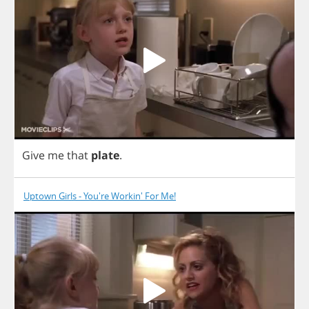
Give
me
that
plate
.
Uptown Girls - You're Workin' For Me!