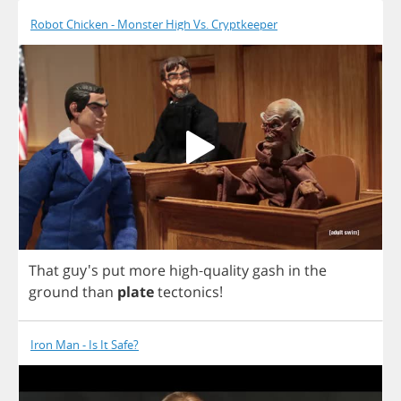
Robot Chicken - Monster High Vs. Cryptkeeper
That
guy's
put
more
high
-
quality
gash
in
the
ground
than
plate
tectonics
!
Iron Man - Is It Safe?