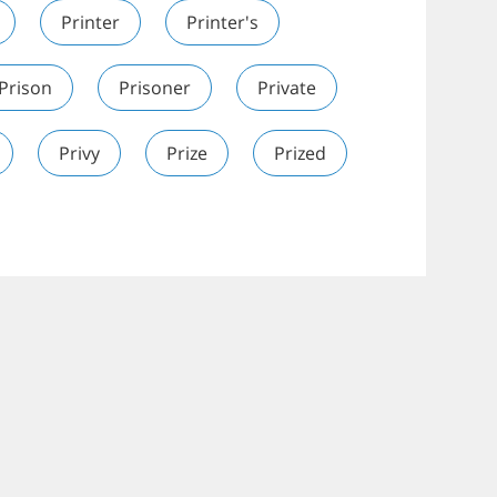
Printer
Printer's
Prison
Prisoner
Private
Privy
Prize
Prized