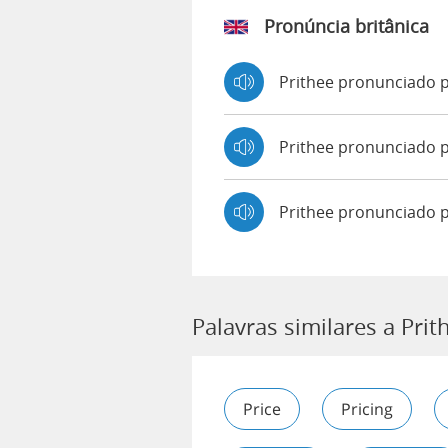
Pronúncia britânica
Prithee pronunciado
Prithee pronunciado
Prithee pronunciado 
Palavras similares a Prit
Price
Pricing