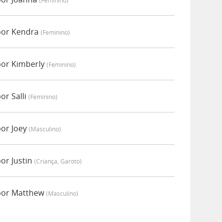
(feminino)
por Kendra
(feminino)
por Kimberly
(feminino)
or Salli
(feminino)
por Joey
(masculino)
or Justin
(criança, Garoto)
 por Matthew
(masculino)