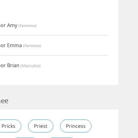
 por Amy
(feminino)
 por Emma
(feminino)
por Brian
(masculino)
hee
Pricks
Priest
Princess