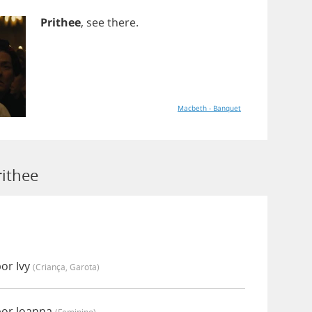
Prithee
,
see
there
.
Macbeth - Banquet
rithee
or Ivy
(criança, Garota)
por Joanna