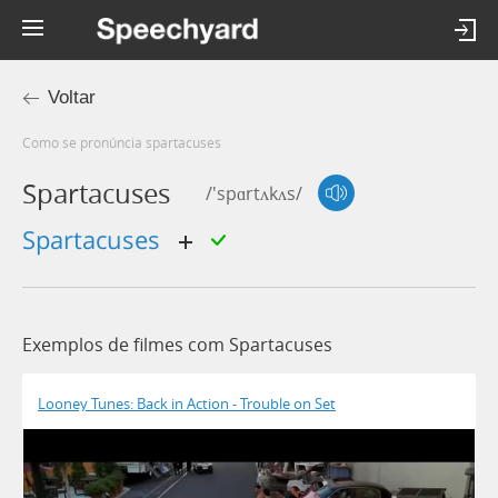
Voltar
Como se pronúncia spartacuses
Spartacuses
/'spɑrtʌkʌs/
spartacuses
Exemplos de filmes com Spartacuses
Looney Tunes: Back in Action - Trouble on Set