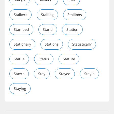
Stalkers
Stalling
Stallions
Stamped
Stand
Station
Stationary
Stations
Statistically
Statue
Status
Statute
Stavro
Stay
Stayed
Stayin
Staying