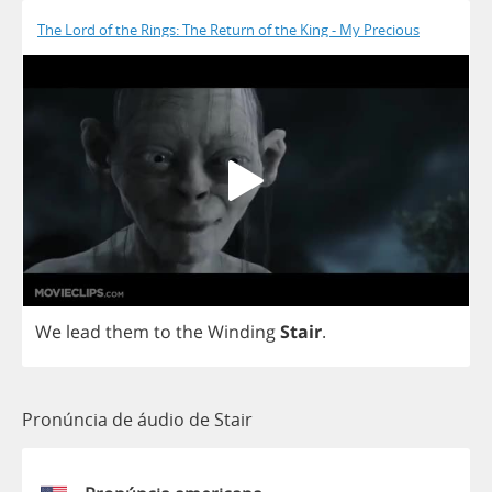
The Lord of the Rings: The Return of the King - My Precious
We
lead
them
to
the
Winding
Stair
.
Pronúncia de áudio de Stair