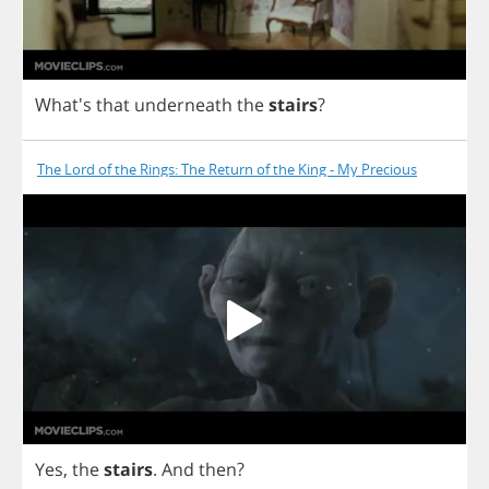
What's
that
underneath
the
stairs
?
The Lord of the Rings: The Return of the King - My Precious
Yes
,
the
stairs
.
And
then
?