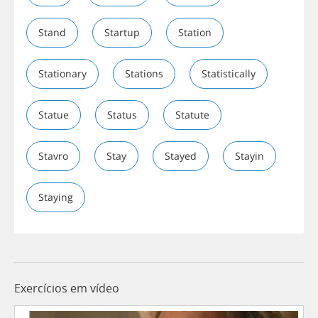
Stand
Startup
Station
Stationary
Stations
Statistically
Statue
Status
Statute
Stavro
Stay
Stayed
Stayin
Staying
Exercícios em vídeo