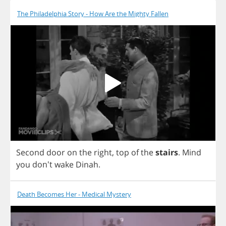
The Philadelphia Story - How Are the Mighty Fallen
Second
door
on
the
right
,
top
of
the
stairs
.
Mind
you
don't
wake
Dinah
.
Death Becomes Her - Medical Mystery