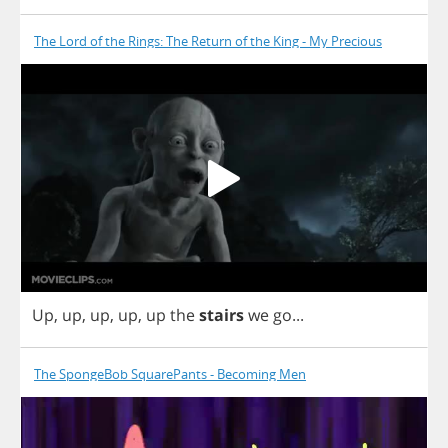
The Lord of the Rings: The Return of the King - My Precious
Up
,
up
,
up
,
up
,
up
the
stairs
we
go
...
The SpongeBob SquarePants - Becoming Men