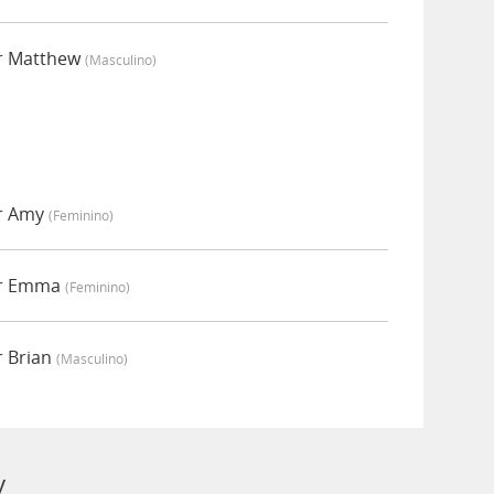
or Matthew
(masculino)
or Amy
(feminino)
or Emma
(feminino)
r Brian
(masculino)
y