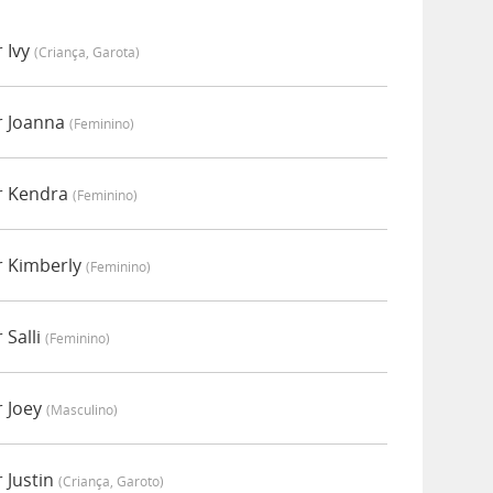
 Ivy
(criança, Garota)
r Joanna
(feminino)
r Kendra
(feminino)
r Kimberly
(feminino)
 Salli
(feminino)
r Joey
(masculino)
 Justin
(criança, Garoto)