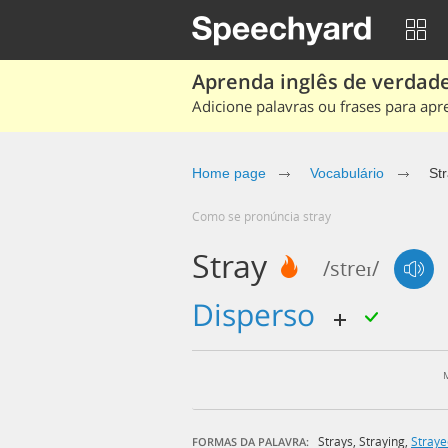
Aprenda inglês de verdade
Adicione palavras ou frases para apr
Home page
Vocabulário
St
Como se pronúncia stray
Stray
/streɪ/
disperso
Strays
,
Straying
,
Straye
FORMAS DA PALAVRA: