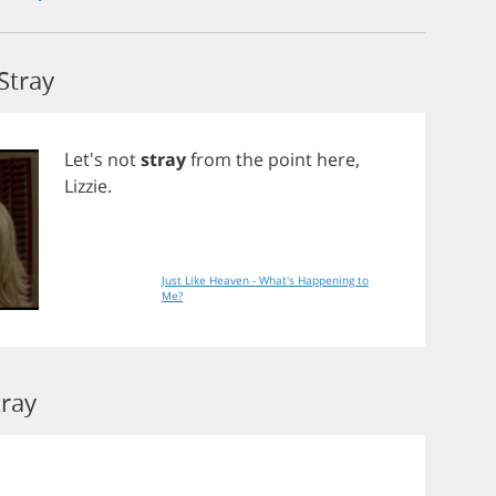
Stray
Let's
not
stray
from
the
point
here
,
Lizzie
.
Just Like Heaven - What's Happening to
Me?
tray