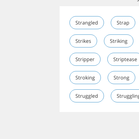
Strangled
Strap
Strikes
Striking
Stripper
Striptease
Stroking
Strong
Struggled
Strugglin