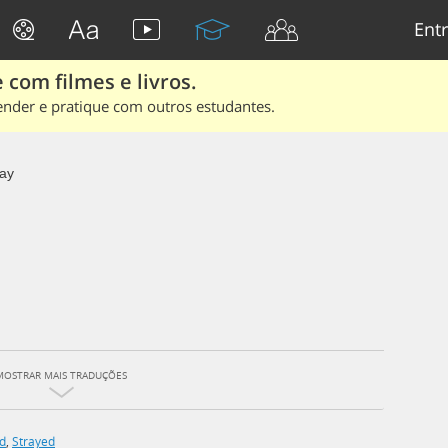
Entr
 com filmes e livros.
ender e pratique com outros estudantes.
ray
MOSTRAR MAIS TRADUÇÕES
d
,
Strayed