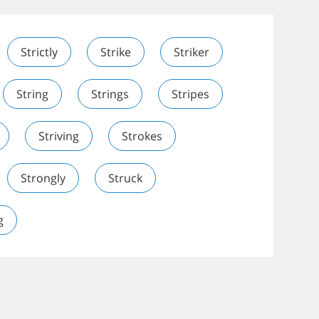
Strictly
Strike
Striker
String
Strings
Stripes
Striving
Strokes
Strongly
Struck
g