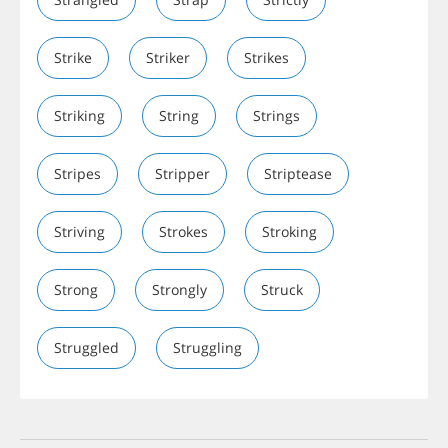
Strike
Striker
Strikes
Striking
String
Strings
Stripes
Stripper
Striptease
Striving
Strokes
Stroking
Strong
Strongly
Struck
Struggled
Struggling