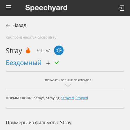
Назад
Как произносится слово stray
Stray
/streɪ/
бездомный
ПОКАЗАТЬ БОЛЬШЕ ПЕРЕВОДОВ
Strays
,
Straying
,
Strayed
,
Strayed
ФОРМЫ СЛОВА:
Примеры из фильмов c Stray