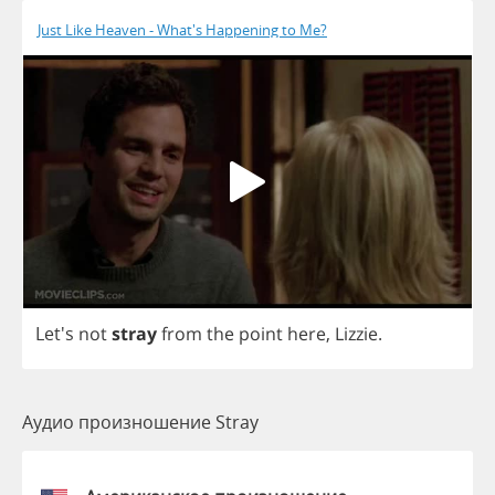
Just Like Heaven - What's Happening to Me?
Let's
not
stray
from
the
point
here
,
Lizzie
.
Аудио произношение Stray