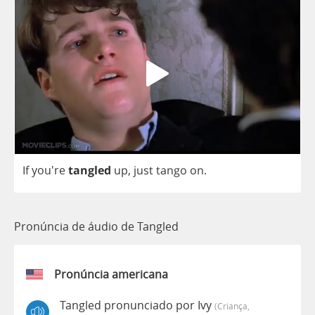
If
you're
tangled
up
,
just
tango
on
.
Pronúncia de áudio de Tangled
Pronúncia americana
Tangled pronunciado por Ivy
(criança,