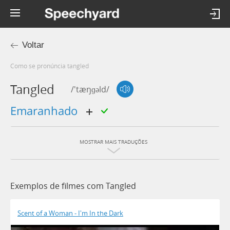
Voltar
Como se pronúncia tangled
Tangled
/'tæŋɡəld/
emaranhado
MOSTRAR MAIS TRADUÇÕES
Exemplos de filmes com Tangled
Scent of a Woman - I'm In the Dark