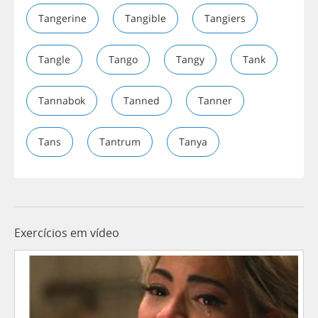
Tangerine
Tangible
Tangiers
Tangle
Tango
Tangy
Tank
Tannabok
Tanned
Tanner
Tans
Tantrum
Tanya
Exercícios em vídeo