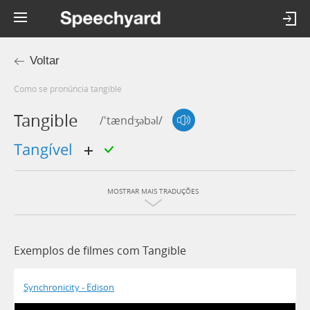
Voltar
Como se pronúncia tangible
Tangible
/'tændʒəbəl/
tangível
MOSTRAR MAIS TRADUÇÕES
Exemplos de filmes com Tangible
Synchronicity - Edison