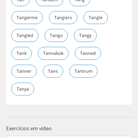
Tangerine
Tangiers
Tangle
Tangled
Tango
Tangy
Tank
Tannabok
Tanned
Tanner
Tans
Tantrum
Tanya
Exercícios em vídeo